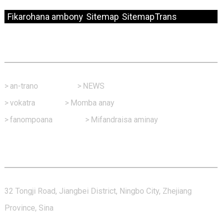
© Copyright - 2010-2024 : Zo rehetra voatokana.
Fikarohana ambony
Sitemap
SitemapTrans
Rohy Haingana
>
an-trano
>
NEWS
>
vokatra
>
Momba anay
>
fanompoana
>
Mifandraisa aminay
Mifandraisa Aminay
32 Tongji Road, Jiangbei District, Ningbo City, Zhejiang
Province, Sina