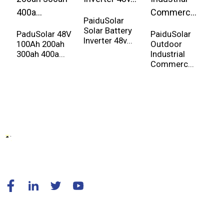
PaiduSolar
Solar Battery
PaduSolar 48V
PaiduSolar
P
Inverter 48v...
100Ah 200ah
Outdoor
S
300ah 400a...
Industrial
E
Commerc...