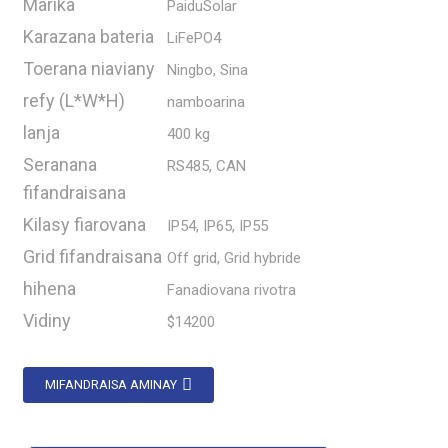
Marika
PaiduSolar
Karazana bateria
LiFePO4
Toerana niaviany
Ningbo, Sina
refy (L*W*H)
namboarina
lanja
400 kg
Seranana
RS485, CAN
fifandraisana
Kilasy fiarovana
IP54, IP65, IP55
Grid fifandraisana
Off grid, Grid hybride
hihena
Fanadiovana rivotra
Vidiny
$14200
MIFANDRAISA AMINAY