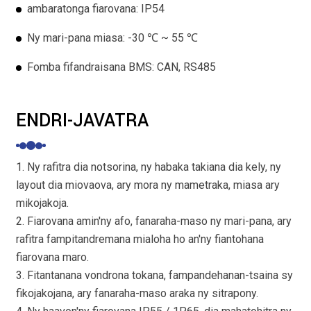
ambaratonga fiarovana: IP54
Ny mari-pana miasa: -30 ℃ ~ 55 ℃
Fomba fifandraisana BMS: CAN, RS485
ENDRI-JAVATRA
1. Ny rafitra dia notsorina, ny habaka takiana dia kely, ny
layout dia miovaova, ary mora ny mametraka, miasa ary
mikojakoja.
2. Fiarovana amin'ny afo, fanaraha-maso ny mari-pana, ary
rafitra fampitandremana mialoha ho an'ny fiantohana
fiarovana maro.
3. Fitantanana vondrona tokana, fampandehanan-tsaina sy
fikojakojana, ary fanaraha-maso araka ny sitrapony.