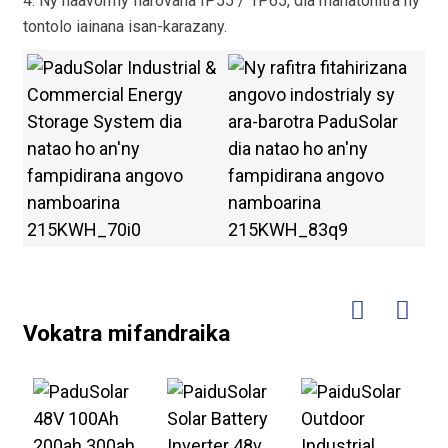
4. Ny haavon'ny fiarovana IP55 / 1P65, dia mahatohitra ny
tontolo iainana isan-karazany.
Vokatra mifandraika