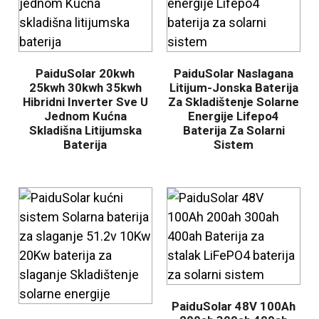
PaiduSolar 20kwh
PaiduSolar Naslagana
25kwh 30kwh 35kwh
Litijum-Jonska Baterija
Hibridni Inverter Sve U
Za Skladištenje Solarne
Jednom Kućna
Energije Lifepo4
Skladišna Litijumska
Baterija Za Solarni
Baterija
Sistem
.
PaiduSolar 48V 100Ah