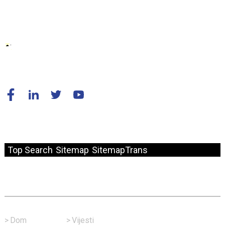
© Autorsko pravo - 2010-2024 : Sva prava pridržana.
Top Search
Sitemap
SitemapTrans
Fast Link
>
Dom
>
Vijesti