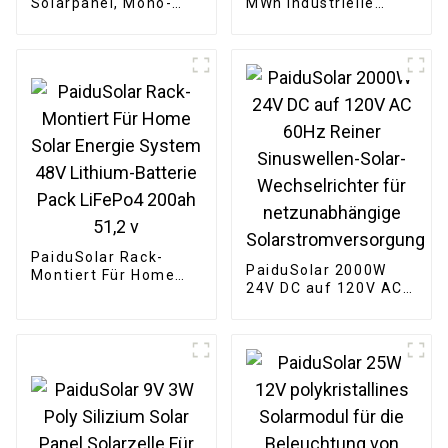
Solarpanel, Mono-
MWh Industrielle
Solarmodul zum
kommerzielle
Laden von Batterien,
Großbehälterbatterie für
Sicherheitskameras,
Solarenergiespeichersys
automatische Tore,
Hühnerstall, Boote
PaiduSolar Rack-
PaiduSolar 2000W
Montiert Für Home
24V DC auf 120V AC
Solar Energie System
60Hz Reiner
48V Lithium-Batterie
Sinuswellen-Solar-
Pack LiFePo4 200ah
Wechselrichter für
51,2 v
netzunabhängige
Solarstromversorgung