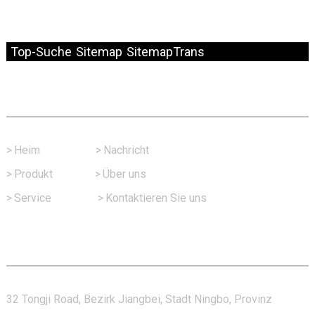
© Copyright – 2010–2024: Alle Rechte vorbehalten.
Top-Suche
Sitemap
SitemapTrans
Schneller Link
>
Heim
>
Nachricht
>
Produkt
>
Über uns
>
Service
>
Kontaktieren Sie uns
Kontaktieren Sie Uns
32 Tongji Road, Bezirk Jiangbei, Stadt Ningbo, Provinz