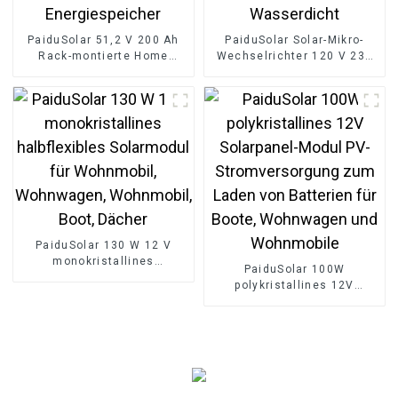
PaiduSolar 51,2 V 200 Ah
PaiduSolar Solar-Mikro-
Rack-montierte Home
Wechselrichter 120 V 230
Lifepo4-Batterie 10 kWh
V WiFi Solar Grid Tie
Solarsystem-
Wechselrichter IP65
Energiespeicher
Wasserdicht
PaiduSolar 130 W 12 V
monokristallines
PaiduSolar 100W
halbflexibles Solarmodul
polykristallines 12V
für Wohnmobil,
Solarpanel-Modul PV-
Wohnwagen, Wohnmobil,
Stromversorgung zum
Boot, Dächer
Laden von Batterien für
Boote, Wohnwagen und
Wohnmobile