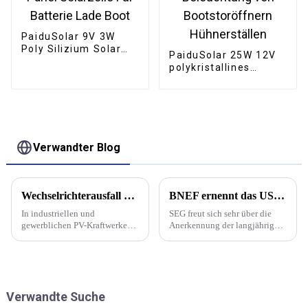
PaiduSolar 9V 3W
Poly Silizium Solar
PaiduSolar 25W 12V
Panel Solarzelle Für
polykristallines
Batterie Lade Boot
Solarmodul für die
Beleuchtung von
Bootstoröffnern
Hühnerställen
Verwandter Blog
Wechselrichterausfall – kein Grund zur Panik, Fehlersuche und Handhabungsfähigkeiten
BNEF ernennt das US-Unternehmen SEG Solar zum Tier-1-Solarmodulhersteller
In industriellen und
SEG freut sich sehr über die
gewerblichen PV-Kraftwerken
Anerkennung der langjährigen
dienen Photovoltaik-
Erfolgsgeschichte des
Wechselrichter als Kerngeräte
Unternehmens durch BNEF als
zur Umwandlung von
vertrauenswürdiger und
Gleichstrom in Wechselstrom.
zuverlässiger Partner für
Ihr Betriebszustand hängt
Projektfinanzierungen im
Verwandte Suche
direkt mit der Leistung
Solarbereich. Die umfassende
zusammen.
Erfahrung von SEG