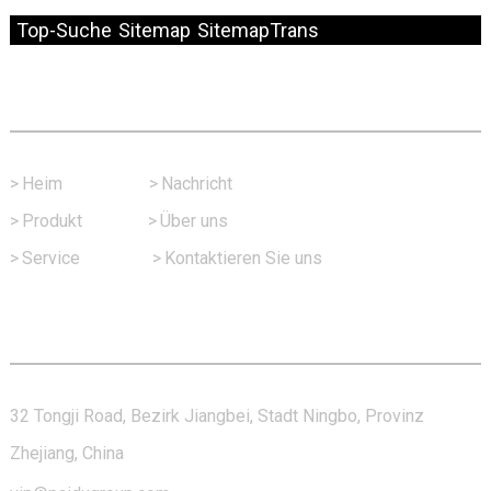
© Copyright – 2010–2024: Alle Rechte vorbehalten.
Top-Suche
Sitemap
SitemapTrans
Schneller Link
>
Heim
>
Nachricht
>
Produkt
>
Über uns
>
Service
>
Kontaktieren Sie uns
Kontaktieren Sie Uns
32 Tongji Road, Bezirk Jiangbei, Stadt Ningbo, Provinz
Zhejiang, China