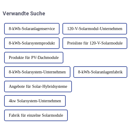
Immobilienunternehmen IDEC
Unternehmen und Gemeinden
Group und dem lokalen
mit Strom versorgen. Diese
Verwandte Suche
Solarenergieproduzenten TSE
innovativen Geräte, auch
hat Pläne angekündigt, …
bekannt als Photovoltaik (PV)-
Module...
8-kWh-Solaranlagenservice
120-V-Solarmodul-Unternehmen
8-kWh-Solarsystemprodukt
Preisliste für 120-V-Solarmodule
Produkte für PV-Dachmodule
8-kWh-Solarsystem-Unternehmen
8-kWh-Solaranlagenfabrik
Angebote für Solar-Hybridsysteme
4kw Solarsystem-Unternehmen
Fabrik für einzelne Solarmodule