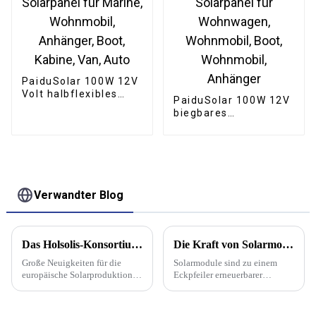
PaiduSolar 100W 12V
Volt halbflexibles
PaiduSolar 100W 12V
Solarpanel für
biegbares
Marine, Wohnmobil,
halbflexibles
Anhänger, Boot,
Solarpanel für
Kabine, Van, Auto
Wohnwagen,
Wohnmobil, Boot,
Wohnmobil, Anhänger
Verwandter Blog
Das Holsolis-Konsortium wird ab 2025 10 Millionen TOPCon-Solarmodule im französischen Moselle-Gebiet installieren
Die Kraft von Solarmodulen | PaiduSolar
Große Neuigkeiten für die
Solarmodule sind zu einem
europäische Solarproduktion:
Eckpfeiler erneuerbarer
Ein Konsortium aus dem
Energielösungen geworden
Energieinvestor EIT
und verändern die Art und
InnoEnergy, dem französischen
Weise, wie wir Haushalte,