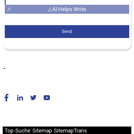
AI Helps Write
Send
© Copyright – 2010–2024: Alle Rechte vorbehalten.
Top-Suche
Sitemap
SitemapTrans