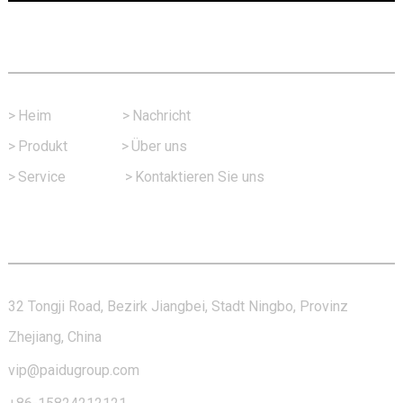
Schneller Link
>
Heim
>
Nachricht
>
Produkt
>
Über uns
>
Service
>
Kontaktieren Sie uns
Kontaktieren Sie Uns
32 Tongji Road, Bezirk Jiangbei, Stadt Ningbo, Provinz
Zhejiang, China
vip@paidugroup.com