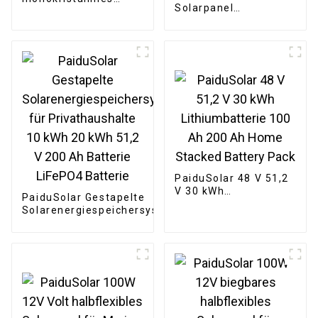
Solarpanel
Solarmodul,
Monokristallines PV-
kompaktes Design,
Modul für Wohnmobil,
Modul für Wohnmobil,
Boot, Wohnmobil,
Boot
Anhänger, Toröffner
PaiduSolar 48 V 51,2
V 30 kWh
PaiduSolar Gestapelte
Lithiumbatterie 100
Solarenergiespeichersysteme
Ah 200 Ah Home
für Privathaushalte 10 kWh
Stacked Battery Pack
20 kWh 51,2 V 200 Ah
Batterie LiFePO4 Batterie