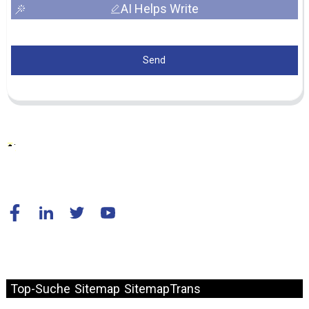
AI Helps Write
Send
© Copyright – 2010–2024: Alle Rechte vorbehalten.
Top-Suche
Sitemap
SitemapTrans