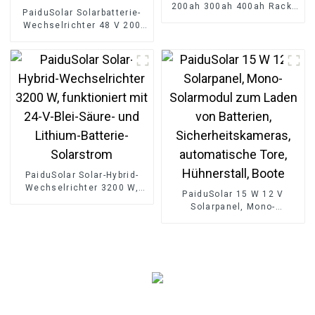
200ah 300ah 400ah Rack-
PaiduSolar Solarbatterie-
montierte Batterie LiFePO4-
Wechselrichter 48 V 200
Batterie für Solarsystem
Ah Power Wandmontierte
Batterie 10 kWh Lithium-
Ionen-Batterien
PaiduSolar Solar-Hybrid-
Wechselrichter 3200 W,
PaiduSolar 15 W 12 V
funktioniert mit 24-V-Blei-
Solarpanel, Mono-
Säure- und Lithium-
Solarmodul zum Laden von
Batterie-Solarstrom
Batterien,
Sicherheitskameras,
automatische Tore,
Hühnerstall, Boote