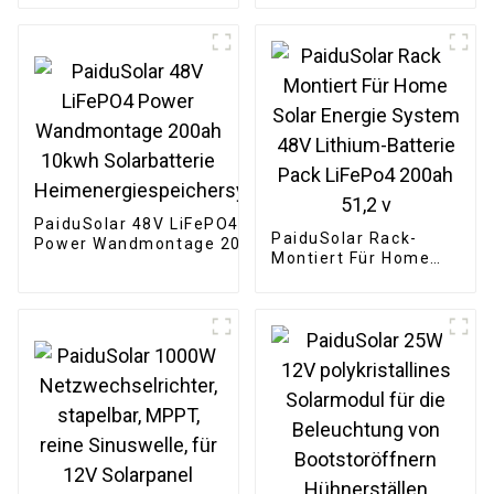
Modul für Wohnmobil,
Großbehälterbatterie für
Boot, Wohnmobil,
Solarenergiespeichersys
Anhänger, Toröffner
PaiduSolar 48V LiFePO4
PaiduSolar Rack-
Power Wandmontage 200ah
Montiert Für Home
10kwh Solarbatterie
Solar Energie System
Heimenergiespeichersystem
48V Lithium-Batterie
Pack LiFePo4 200ah
51,2 v