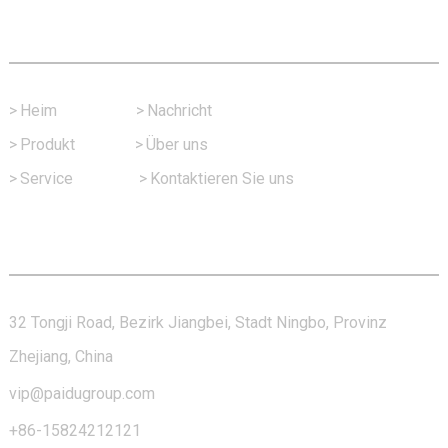
Schneller Link
>
Heim
>
Nachricht
>
Produkt
>
Über uns
>
Service
>
Kontaktieren Sie uns
Kontaktieren Sie Uns
32 Tongji Road, Bezirk Jiangbei, Stadt Ningbo, Provinz
Zhejiang, China
vip@paidugroup.com
+86-15824212121