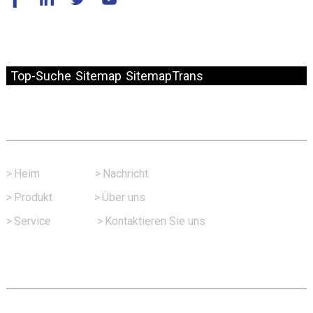
© Copyright – 2010–2024: Alle Rechte vorbehalten.
Top-Suche
Sitemap
SitemapTrans
Schneller Link
>
Heim
>
Nachricht
>
Produkt
>
Über uns
>
Service
>
Kontaktieren Sie uns
Kontaktieren Sie Uns