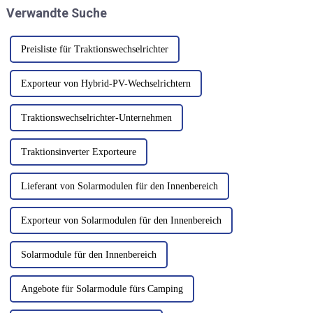
Verwandte Suche
Solarenergie zu beschleunigen
direkt mit der Leistung
und so die Kosten zu senken.
zusammen.
Preisliste für Traktionswechselrichter
Exporteur von Hybrid-PV-Wechselrichtern
Traktionswechselrichter-Unternehmen
Traktionsinverter Exporteure
Lieferant von Solarmodulen für den Innenbereich
Exporteur von Solarmodulen für den Innenbereich
Solarmodule für den Innenbereich
Angebote für Solarmodule fürs Camping