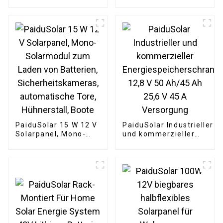
12 V, monokristallin,
den Außenbereich,
halbflexibel, für
wasserdicht, 9 V, 3 W,
Boote, Wohnmobile,
Solarpanel
Kabinen, Vans, Autos,
unebene Oberflächen
PaiduSolar 15 W 12 V
PaiduSolar Industrieller
Solarpanel, Mono-
und kommerzieller
Solarmodul zum
Energiespeicherschrank
Laden von Batterien,
12,8 V 50 Ah/45 Ah
Sicherheitskameras,
25,6 V 45 A Versorgung
automatische Tore,
Hühnerstall, Boote