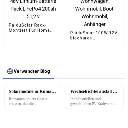
PaiduSolar Rack-
Montiert Für Home
PaiduSolar 100W 12V
Solar Energie System
biegbares
48V Lithium-Batterie
halbflexibles
Pack LiFePo4 200ah
Solarpanel für
51,2 v
Wohnwagen,
Wohnmobil, Boot,
Wohnmobil, Anhänger
Verwandter Blog
Solarmodule in Rumänien werden günstiger, da die Regierung ein Gesetz zur Senkung der Mehrwertsteuer auf 5 % erlässt, um Prosumenten zu fördern und Solarinstallationen zu beschleunigen
Wechselrichterausfall – kein Grund zur Panik, Fehlersuche und Handhabungsfähigkeiten
Rumänien hat ein Gesetz
In industriellen und
erlassen, das die
gewerblichen PV-Kraftwerken
Mehrwertsteuer (MwSt.) auf
dienen Photovoltaik-
Photovoltaikmodule und deren
Wechselrichter als Kerngeräte
Installation von der bisherigen
zur Umwandlung von
Grenze von 19 % auf 5 %
Gleichstrom in Wechselstrom.
senkt, um den Einsatz von
Ihr Betriebszustand hängt