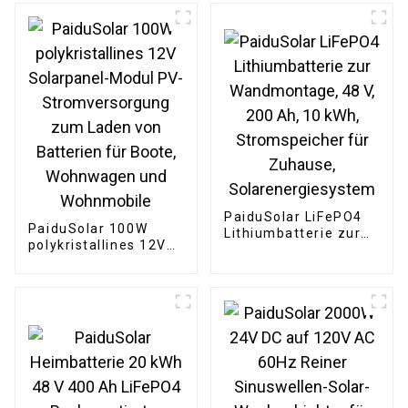
Faltbares Solarmodul
Konverter 60HZ
Für Kraftwerk
Camping Wandern
PaiduSolar LiFePO4
PaiduSolar 100W
Lithiumbatterie zur
polykristallines 12V
Wandmontage, 48 V,
Solarpanel-Modul PV-
200 Ah, 10 kWh,
Stromversorgung
Stromspeicher für
zum Laden von
Zuhause,
Batterien für Boote,
Solarenergiesystem
Wohnwagen und
Wohnmobile