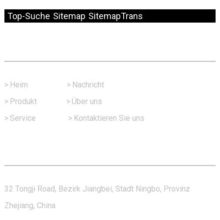
© Copyright – 2010–2024: Alle Rechte vorbehalten.
Top-Suche
Sitemap
SitemapTrans
Schneller Link
>
Heim
>
Nachricht
>
Produkt
>
Über uns
>
Service
>
Kontaktieren Sie uns
Kontaktieren Sie Uns
32 Tongji Road, Bezirk Jiangbei, Stadt Ningbo, Provinz
Zhejiang, China