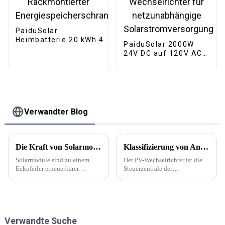
PaiduSolar
Heimbatterie 20 kWh 48
PaiduSolar 2000W
V 400 Ah LiFePO4
24V DC auf 120V AC
Rackmontierter
60Hz Reiner
Energiespeicherschrank
Sinuswellen-Solar-
Wechselrichter für
netzunabhängige
Solarstromversorgung
Verwandter Blog
Die Kraft von Solarmodulen | PaiduSolar
Klassifizierung von Anwendungsszenarien für Photovoltaik-Wechselrichter | PaiduSolar
Solarmodule sind zu einem
Der PV-Wechselrichter ist die
Eckpfeiler erneuerbarer
Steuerzentrale der
Energielösungen geworden
Photovoltaik-
und verändern die Art und
Stromerzeugungsanlage und
Weise, wie wir Haushalte,
kann den vom Modul
Unternehmen und Gemeinden
erzeugten Gleichstrom in
mit Strom versorgen. Diese
Wechselstrom umwandeln, um
Verwandte Suche
innovativen Geräte, auch
eine netzgekoppelte