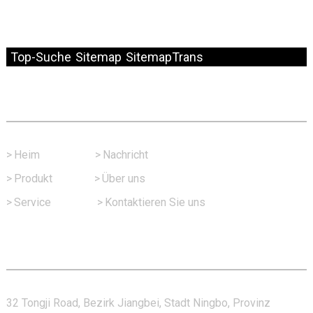
© Copyright – 2010–2024: Alle Rechte vorbehalten.
Top-Suche
Sitemap
SitemapTrans
Schneller Link
>
Heim
>
Nachricht
>
Produkt
>
Über uns
>
Service
>
Kontaktieren Sie uns
Kontaktieren Sie Uns
32 Tongji Road, Bezirk Jiangbei, Stadt Ningbo, Provinz