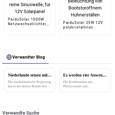
PaiduSolar 1000W
PaiduSolar 25W 12V
Netzwechselrichter,
polykristallines
stapelbar, MPPT,
Solarmodul für die
reine Sinuswelle, für
Beleuchtung von
12V Solarpanel
Bootstoröffnern
Hühnerställen
Verwandter Blog
Niederlande setzen mit 412 Millionen Euro aus dem Nationalen Wachstumsfonds auf kreislauffähige Solarmodule
Es werden vier Anwendungsszenarien für Photovoltaik-Plus-Energiespeichersysteme vorgestellt
Die niederländische Regierung
Die Kombination aus
hat in der dritten Runde den
Photovoltaik und
größten Teil ihres 4 Milliarden
Energiespeicherung bietet
Euro schweren Nationalen
viele Vorteile. Vor allem sorgt
Wachstumsfonds bereitgestellt
sie für eine stabilere und
und stellt 412 Millionen Euro
zuverlässigere
für die Entwicklung
Stromversorgung. Der Speicher
Verwandte Suche
kreisförmiger Solarmodule im
fungiert als großer Akku.