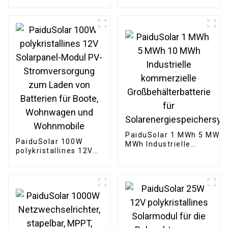
halbflexibles
halbflexibel, für
Solarmodul für
Boote, Wohnmobile,
Wohnmobil,
Kabinen, Vans, Autos,
Wohnwagen,
unebene Oberflächen
Wohnmobil, Boot,
Dächer
PaiduSolar 1 MWh 5 MWh 
PaiduSolar 100W
MWh Industrielle
polykristallines 12V
kommerzielle
Solarpanel-Modul PV-
Großbehälterbatterie für
Stromversorgung
Solarenergiespeichersys
zum Laden von
Batterien für Boote,
Wohnwagen und
Wohnmobile