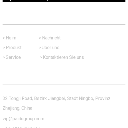
Schneller Link
>
Heim
>
Nachricht
>
Produkt
>
Über uns
>
Service
>
Kontaktieren Sie uns
Kontaktieren Sie Uns
32 Tongji Road, Bezirk Jiangbei, Stadt Ningbo, Provinz
Zhejiang, China
vip@paidugroup.com