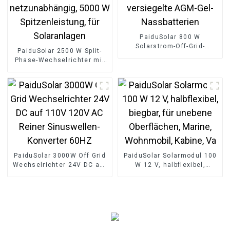
PaiduSolar 800 W
Solarstrom-Off-Grid-
PaiduSolar 2500 W Split-
Niederfrequenz-
Phase-Wechselrichter mit
Wechselrichter für
reiner Sinuswelle,
versiegelte AGM-Gel-
netzunabhängig, 5000 W
Nassbatterien
Spitzenleistung, für
Solaranlagen
PaiduSolar 3000W Off Grid
PaiduSolar Solarmodul 100
Wechselrichter 24V DC auf
W 12 V, halbflexibel,
110V 120V AC Reiner
biegbar, für unebene
Sinuswellen-Konverter
Oberflächen, Marine,
60HZ
Wohnmobil, Kabine, Va