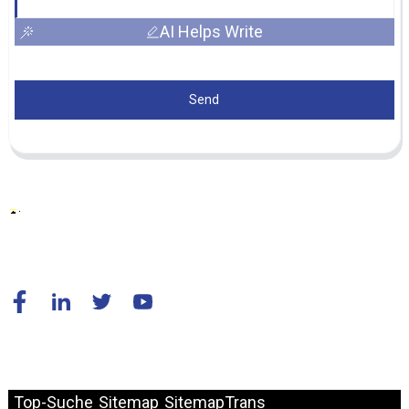
AI Helps Write
Send
© Copyright – 2010–2024: Alle Rechte vorbehalten.
Top-Suche
Sitemap
SitemapTrans