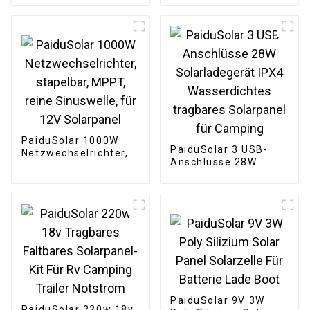
48V Lithium-Batterie
Stacked Battery Pack
Pack LiFePo4 200ah
51,2 v
PaiduSolar 1000W
PaiduSolar 3 USB-
Netzwechselrichter,
Anschlüsse 28W
stapelbar, MPPT,
Solarladegerät IPX4
reine Sinuswelle, für
Wasserdichtes
12V Solarpanel
tragbares Solarpanel
für Camping
PaiduSolar 9V 3W
PaiduSolar 220w 18v