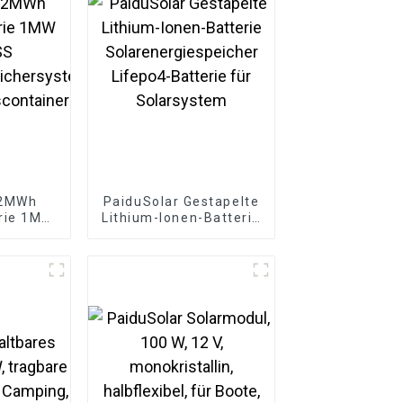
 2MWh
PaiduSolar Gestapelte
rie 1MW
Lithium-Ionen-Batterie
SS
Solarenergiespeicher
peichersystem
Lifepo4-Batterie für
container
Solarsystem