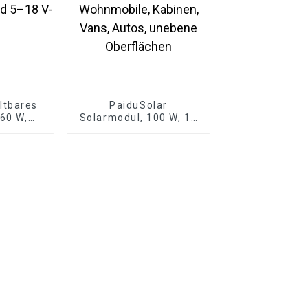
ltbares
PaiduSolar
 60 W,
Solarmodul, 100 W, 12
rmodule
V, monokristallin,
 Handy,
halbflexibel, für Boote,
–18 V-
Wohnmobile, Kabinen,
e
Vans, Autos, unebene
Oberflächen