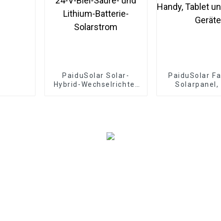
PaiduSolar Solar-
PaiduSolar Fa
Hybrid-Wechselrichter
Solarpanel,
3200 W, funktioniert
tragbare Sola
mit 24-V-Blei-Säure-
für Camping,
und Lithium-Batterie-
Tablet und 5
Solarstrom
Gerät