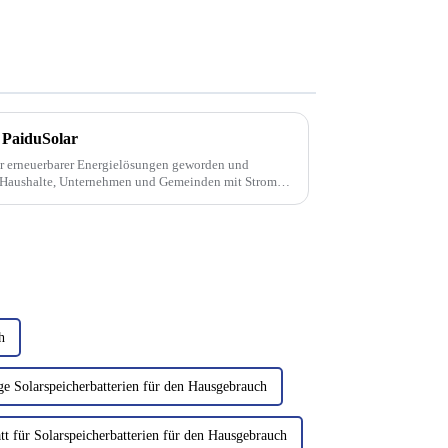
 PaiduSolar
er erneuerbarer Energielösungen geworden und
r Haushalte, Unternehmen und Gemeinden mit Strom
 auch bekannt als Photovoltaik (PV)-Module...
h
ge Solarspeicherbatterien für den Hausgebrauch
tt für Solarspeicherbatterien für den Hausgebrauch