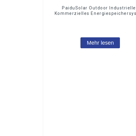
PaiduSolar Outdoor Industriell
Kommerzielles Energiespeichersy
100kwh 225kwh Batterie-
Energiespeicher
Mehr lesen