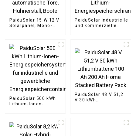
PaiduSolar 15 W 12 V
PaiduSolar Industrielle
Solarpanel, Mono-
und kommerzielle
Solarmodul zum
Energiespeicherung
Laden von Batterien,
Erneuerbare Solar-
Sicherheitskameras,
Lithium-
automatische Tore,
Energiespeicherschrank
Hühnerstall, Boote
PaiduSolar 48 V 51,2
PaiduSolar 500 kWh
V 30 kWh
Lithium-Ionen-
Lithiumbatterie 100
Energiespeichersystem
Ah 200 Ah Home
für industrielle und
Stacked Battery Pack
gewerbliche
Energiespeichercontainer