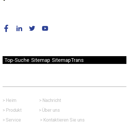
© Copyright – 2010–2024: Alle Rechte vorbehalten.
Top-Suche
Sitemap
SitemapTrans
Schneller Link
>
Heim
>
Nachricht
>
Produkt
>
Über uns
>
Service
>
Kontaktieren Sie uns