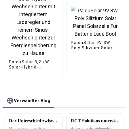
PaiduSolar 9V 3W
Poly Silizium Solar
Panel Solarzelle Für
Batterie Lade Boot
PaiduSolar 8,2 kW
Solar-Hybrid-
Wechselrichter mit
integriertem
Laderegler und
reinem Sinus-
Wechselrichter zur
Energiespeicherung
Verwandter Blog
zu Hause
Der Unterschied zwischen Solarwechselrichter und Energiespeicherwechselrichter
RCT Solutions unterstützt bei der Erforschung einer vertikal integrierten Solarmodulfabrik mit 10 GW in Manitoba, einschließlich einer Glasfabrik
Mit der kontinuierlichen
Angesichts der steigenden