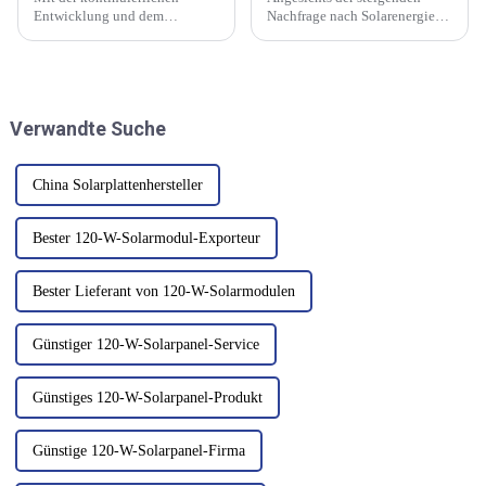
Entwicklung und dem
Nachfrage nach Solarenergie
Fortschritt der Technologie zur
auf dem lukrativen
Stromerzeugung aus
nordamerikanischen Markt hat
Photovoltaik sind
die kanadische
Photovoltaik-Wechselrichter
Provinzregierung Manitoba
und Wechselrichter zur
Pläne für den Bau des weltweit
Verwandte Suche
Energiespeicherung nach und
„saubersten Zentrums für
nach zu einem unverzichtbaren
fortschrittliche Fertigung“ für
Teil der ... geworden.
einige Jahre angekündigt.
China Solarplattenhersteller
Bester 120-W-Solarmodul-Exporteur
Bester Lieferant von 120-W-Solarmodulen
Günstiger 120-W-Solarpanel-Service
Günstiges 120-W-Solarpanel-Produkt
Günstige 120-W-Solarpanel-Firma