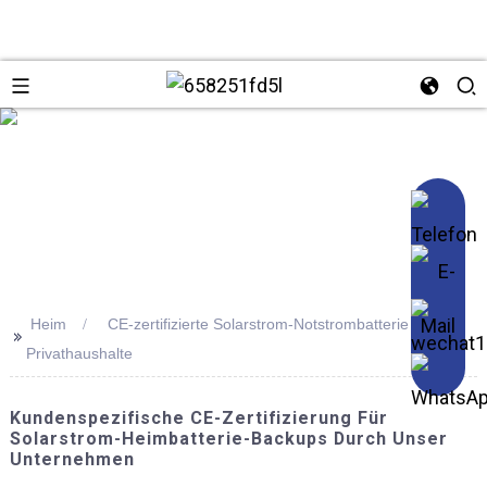
se
Heim
CE-zertifizierte Solarstrom-Notstrombatterie für
>>
Privathaushalte
Kundenspezifische CE-Zertifizierung Für
Solarstrom-Heimbatterie-Backups Durch Unser
Unternehmen