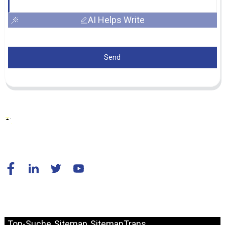
AI Helps Write
Send
© Copyright – 2010–2024: Alle Rechte vorbehalten.
Top-Suche
Sitemap
SitemapTrans