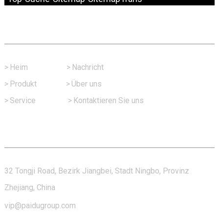
Schneller Link
>
Heim
>
Nachricht
>
Produkt
>
Über uns
>
Service
>
Kontaktieren Sie uns
Kontaktieren Sie Uns
32 Tongji Road, Bezirk Jiangbei, Stadt Ningbo, Provinz
Zhejiang, China
vip@paidugroup.com