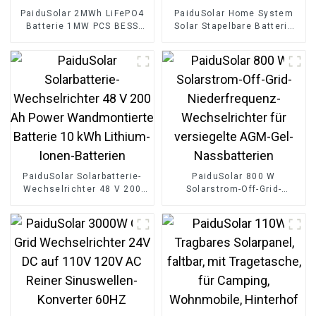
PaiduSolar 2MWh LiFePO4
PaiduSolar Home System
Batterie 1MW PCS BESS
Solar Stapelbare Batterie
Solarenergiespeichersystem
51,2 V 10 kW 20 kW
Hochspannungscontainer
Stapelbare Batterie
Solarenergiespeicher
PaiduSolar Solarbatterie-
PaiduSolar 800 W
Wechselrichter 48 V 200
Solarstrom-Off-Grid-
Ah Power Wandmontierte
Niederfrequenz-
Batterie 10 kWh Lithium-
Wechselrichter für
Ionen-Batterien
versiegelte AGM-Gel-
Nassbatterien