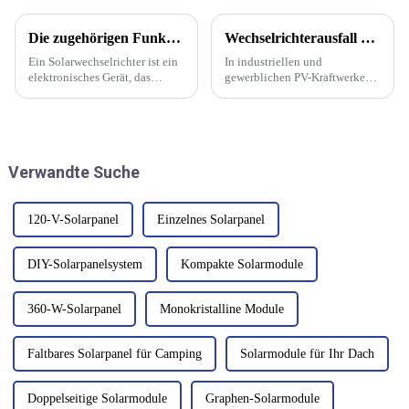
Die zugehörigen Funktionen des PV-Wechselrichters werden vorgestellt
Wechselrichterausfall – kein Grund zur Panik, Fehlersuche und Handhabungsfähigkeiten
Ein Solarwechselrichter ist ein
In industriellen und
elektronisches Gerät, das
gewerblichen PV-Kraftwerken
Gleichstrom in Wechselstrom
dienen Photovoltaik-
umwandelt. Seine
Wechselrichter als Kerngeräte
Hauptfunktion besteht darin,
zur Umwandlung von
den von Photovoltaikmodulen
Gleichstrom in Wechselstrom.
erzeugten Gleichstrom in
Ihr Betriebszustand hängt
Verwandte Suche
Wechselstrom umzuwandeln.
direkt mit der Leistung
zusammen.
120-V-Solarpanel
Einzelnes Solarpanel
DIY-Solarpanelsystem
Kompakte Solarmodule
360-W-Solarpanel
Monokristalline Module
Faltbares Solarpanel für Camping
Solarmodule für Ihr Dach
Doppelseitige Solarmodule
Graphen-Solarmodule