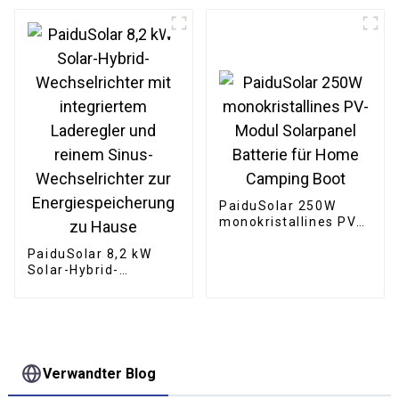
20 kWh 51,2 V 200 Ah
Wechselrichter
Batterie LiFePO4 Batterie
Eingebauter
Wechselrichter und
Solarregler
PaiduSolar 250W
monokristallines PV-
Modul Solarpanel
PaiduSolar 8,2 kW
Batterie für Home
Solar-Hybrid-
Camping Boot
Wechselrichter mit
integriertem
Laderegler und
reinem Sinus-
Wechselrichter zur
Energiespeicherung
Verwandter Blog
zu Hause