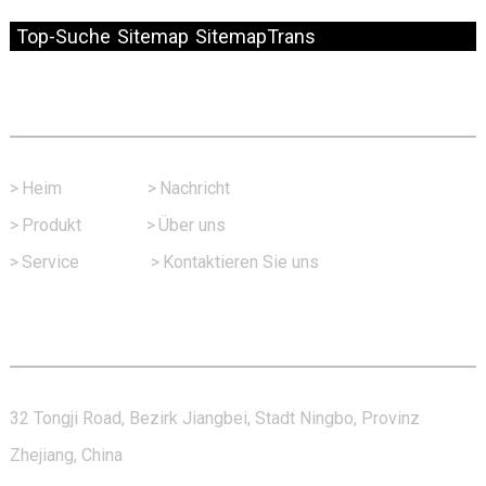
© Copyright – 2010–2024: Alle Rechte vorbehalten.
Top-Suche
Sitemap
SitemapTrans
Schneller Link
>
Heim
>
Nachricht
>
Produkt
>
Über uns
>
Service
>
Kontaktieren Sie uns
Kontaktieren Sie Uns
32 Tongji Road, Bezirk Jiangbei, Stadt Ningbo, Provinz
Zhejiang, China