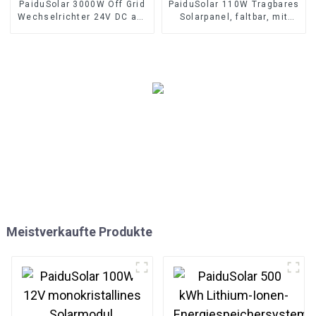
PaiduSolar 3000W Off Grid
PaiduSolar 110W Tragbares
Wechselrichter 24V DC auf
Solarpanel, faltbar, mit
110V 120V AC Reiner
Tragetasche, für Camping,
Sinuswellen-Konverter
Wohnmobile, Hinterhof
60HZ
Meistverkaufte Produkte