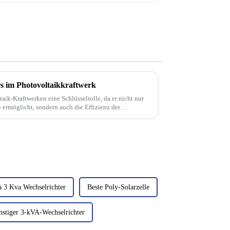
rs im Photovoltaikkraftwerk
taik-Kraftwerken eine Schlüsselrolle, da er nicht nur
ermöglicht, sondern auch die Effizienz der
d das System verbessert.
a 3 Kva Wechselrichter
Beste Poly-Solarzelle
stiger 3-kVA-Wechselrichter