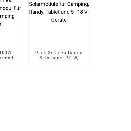
 100W
PaiduSolar Faltbares
armodul
Solarpanel, 60 W,
lines
tragbare Solarmodule
armodul
für Camping, Handy,
 Camping
Tablet und 5–18 V-
n
Geräte