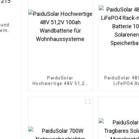
r und
teme,
ion,
PaiduSolar
PaiduSolar 48
Hochwertige 48V 51,2V
LiFePO4 R
100ah Wandbatterie
montierte Ba
für Wohnhaussysteme
10kwh Solare
Speicherbat