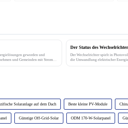
Der Status des Wechselrichte
Energielösungen geworden und
Der Wechselrichter spielt in Photovol
ternehmen und Gemeinden mit Strom
die Umwandlung elektrischer Energie 
s Photovoltaik (PV)-Module...
Stromerzeugung, die Stromqualität un
zifische Solaranlage auf dem Dach
Beste kleine PV-Module
Chin
anel
Günstige Off-Grid-Solar
ODM 170-W-Solarpanel
Gün