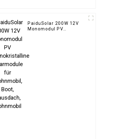
PaiduSolar 200W 12V
Monomodul PV
Monokristalline
Solarmodule für
Wohnmobil, Boot,
Hausdach, Wohnmobil