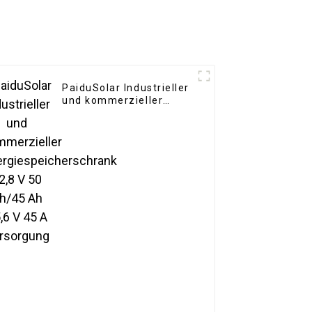
PaiduSolar Industrieller
und kommerzieller
Energiespeicherschrank
12,8 V 50 Ah/45 Ah 25,6
V 45 A Versorgung