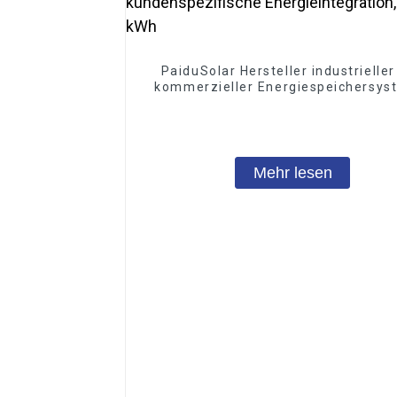
PaiduSolar Hersteller industrielle
kommerzieller Energiespeichersys
kundenspezifische Energieintegrat
215 kWh
Mehr lesen