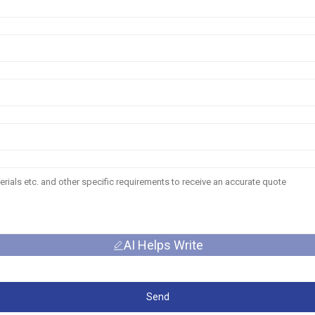
AI Helps Write
Send