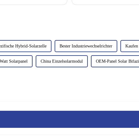
s Photovoltaik (PV)-Module...
Stromerzeugung, die Stromqualität un
ifische Hybrid-Solarzelle
Bester Industriewechselrichter
Kaufen 
att Solarpanel
China Einzelsolarmodul
OEM-Panel Solar Bifazi