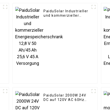
PaiduSolar Industrieller
und kommerzieller
Energiespeicherschrank
12,8 V 50 Ah/45 Ah 25,6
V 45 A Versorgung
PaiduSolar 2000W 24V
-
DC auf 120V AC 60Hz
Reiner Sinuswellen-
Solar-Wechselrichter