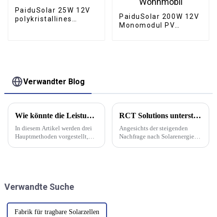
PaiduSolar 25W 12V
PaiduSolar 200W 12V
polykristallines
Monomodul PV
Solarmodul für die
Monokristalline
Beleuchtung von
Solarmodule für
Bootstoröffnern
Wohnmobil, Boot,
Hühnerställen
Hausdach, Wohnmobil
Verwandter Blog
Wie könnte die Leistung von Solarmodulen durch halbierte Solarzellen verbessert werden?
RCT Solutions unterstützt bei der Erforschung einer vertikal integrierten Solarmodulfabrik mit 10 GW in Manitoba, einschließlich einer Glasfabrik
In diesem Artikel werden drei
Angesichts der steigenden
Hauptmethoden vorgestellt,
Nachfrage nach Solarenergie
mit denen sich die
auf dem lukrativen
Stromerzeugungsleistung von
nordamerikanischen Markt hat
Solarmodulen durch die
die kanadische
Halbierung der Solarzellen
Provinzregierung Manitoba
verbessern lässt.
Pläne für den Bau des weltweit
Verwandte Suche
„saubersten Zentrums für
fortschrittliche Fertigung“ für
einige Jahre angekündigt.
Fabrik für tragbare Solarzellen