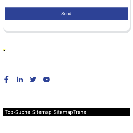
Send
© Copyright – 2010–2024: Alle Rechte vorbehalten.
Top-Suche
Sitemap
SitemapTrans
Schneller Link