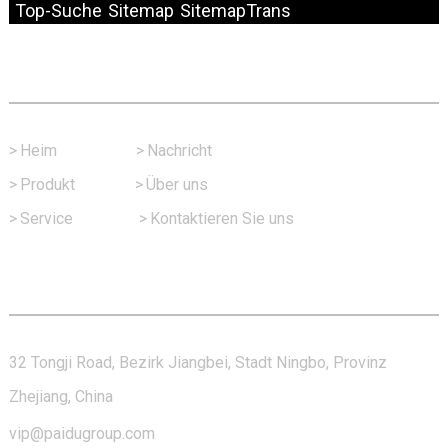
Top-Suche
Sitemap
SitemapTrans
Schneller Link
>
Heim
>
Nachricht
>
Produkt
>
Über uns
>
Service
>
Kontaktieren Sie uns
Kontaktieren Sie Uns
32 Tongji Road, Bezirk Jiangbei, Stadt Ningbo, Provinz
Zhejiang, China
vip@paidugroup.com