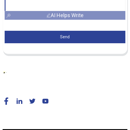
AI Helps Write
Send
© Copyright – 2010–2024: Alle Rechte vorbehalten.