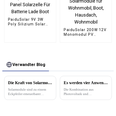
PaiduSolar 9V 3W
Poly Silizium Solar
Panel Solarzelle Für
PaiduSolar 200W 12V
Batterie Lade Boot
Monomodul PV
Monokristalline
Solarmodule für
Wohnmobil, Boot,
Hausdach, Wohnmobil
Verwandter Blog
Die Kraft von Solarmodulen | PaiduSolar
Es werden vier Anwendungsszenarien für Photovoltaik-Plus-Energiespeichersysteme vorgestellt
Solarmodule sind zu einem
Die Kombination aus
Eckpfeiler erneuerbarer
Photovoltaik und
Energielösungen geworden
Energiespeicherung bietet
und verändern die Art und
viele Vorteile. Vor allem sorgt
Weise, wie wir Haushalte,
sie für eine stabilere und
Unternehmen und Gemeinden
zuverlässigere
mit Strom versorgen. Diese
Stromversorgung. Der Speicher