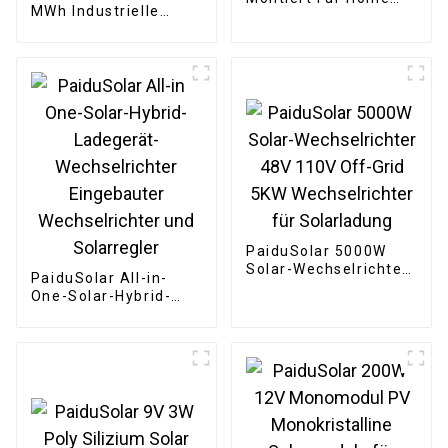
MWh Industrielle
Solar Energie System
kommerzielle
48V Lithium-Batterie
Großbehälterbatterie für
Pack LiFePo4 200ah
Solarenergiespeichersystem
51,2 v
PaiduSolar 5000W
Solar-Wechselrichter
PaiduSolar All-in-
48V 110V Off-Grid
One-Solar-Hybrid-
5KW Wechselrichter
Ladegerät-
für Solarladung
Wechselrichter
Eingebauter
Wechselrichter und
Solarregler