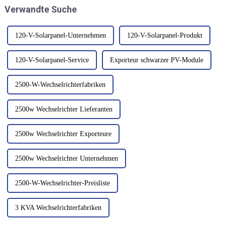
Verwandte Suche
innovativen Geräte, auch
fungiert als großer Akku.
bekannt als Photovoltaik (PV)-
Module...
120-V-Solarpanel-Unternehmen
120-V-Solarpanel-Produkt
120-V-Solarpanel-Service
Exporteur schwarzer PV-Module
2500-W-Wechselrichterfabriken
2500w Wechselrichter Lieferanten
2500w Wechselrichter Exporteure
2500w Wechselrichter Unternehmen
2500-W-Wechselrichter-Preisliste
3 KVA Wechselrichterfabriken