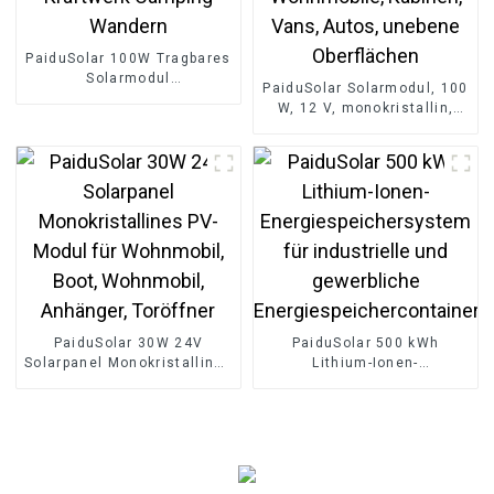
PaiduSolar 100W Tragbares
Solarmodul
PaiduSolar Solarmodul, 100
Monokristallines Faltbares
W, 12 V, monokristallin,
Solarmodul Für Kraftwerk
halbflexibel, für Boote,
Camping Wandern
Wohnmobile, Kabinen,
Vans, Autos, unebene
Oberflächen
PaiduSolar 30W 24V
PaiduSolar 500 kWh
Solarpanel Monokristallines
Lithium-Ionen-
PV-Modul für Wohnmobil,
Energiespeichersystem für
Boot, Wohnmobil,
industrielle und
Anhänger, Toröffner
gewerbliche
Energiespeichercontainer