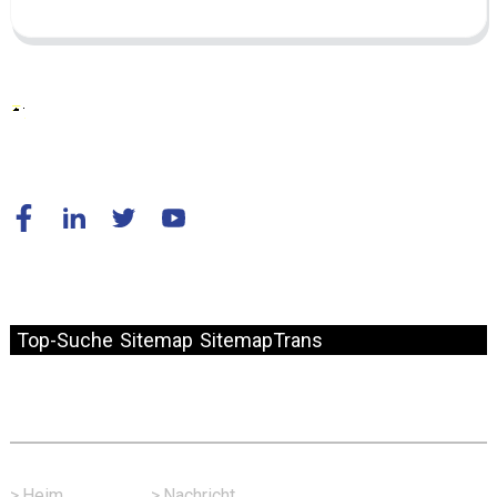
© Copyright – 2010–2024: Alle Rechte vorbehalten.
Top-Suche
Sitemap
SitemapTrans
Schneller Link
>
Heim
>
Nachricht