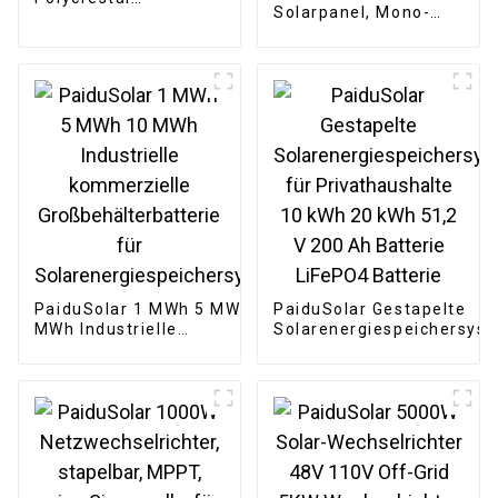
Solarpanel, Mono-
Solarpanel für
Solarmodul zum
Camping, Auto,
Laden von Batterien,
Reisen, Outdoor,
Sicherheitskameras,
Notstromzubehör
automatische Tore,
Hühnerstall, Boote
PaiduSolar 1 MWh 5 MWh 10
PaiduSolar Gestapelte
MWh Industrielle
Solarenergiespeichersys
kommerzielle
für Privathaushalte 10 k
Großbehälterbatterie für
20 kWh 51,2 V 200 Ah
Solarenergiespeichersystem
Batterie LiFePO4 Batterie