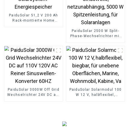
PaiduSolar 51,2 V 200 Ah
Rack-montierte Home
Lifepo4-Batterie 10 kWh
Solarsystem-
PaiduSolar 2500 W Split-
Energiespeicher
Phase-Wechselrichter mit
reiner Sinuswelle,
netzunabhängig, 5000 W
Spitzenleistung, für
Solaranlagen
PaiduSolar 3000W Off Grid
PaiduSolar Solarmodul 100
Wechselrichter 24V DC auf
W 12 V, halbflexibel,
110V 120V AC Reiner
biegbar, für unebene
Sinuswellen-Konverter
Oberflächen, Marine,
60HZ
Wohnmobil, Kabine, Va