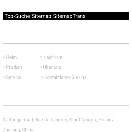
© Copyright – 2010–2024: Alle Rechte vorbehalten.
Top-Suche
Sitemap
SitemapTrans
Schneller Link
>
Heim
>
Nachricht
>
Produkt
>
Über uns
>
Service
>
Kontaktieren Sie uns
Kontaktieren Sie Uns
32 Tongji Road, Bezirk Jiangbei, Stadt Ningbo, Provinz
Zhejiang, China