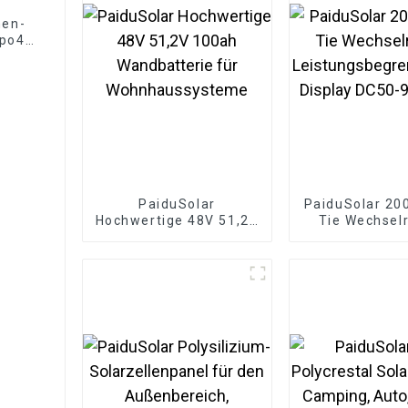
nen-
epo4-
PaiduSolar
PaiduSolar 20
Hochwertige 48V 51,2V
Tie Wechselr
100ah Wandbatterie
Leistungsbeg
für Wohnhaussysteme
LCD-Display D
Solar