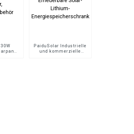
r 30W
PaiduSolar Industrielle
larpanel
und kommerzielle
 Auto,
Energiespeicherung
door,
Erneuerbare Solar-
behör
Lithium-
Energiespeicherschrank