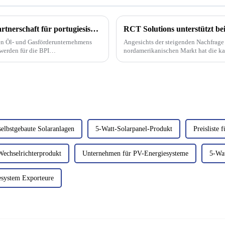
Galp Solar und BPI geben Finanzierungspartnerschaft für portugiesische Unternehmen bekannt, um mit Solar-PV-Modulen Prosumenten zu gewinnen
hen Öl- und Gasförderunternehmens
Angesichts der steigenden Nachfrage
werden für die BPI
nordamerikanischen Markt hat die ka
n.
Bau des weltweit „saubersten Zentrums
angekündigt.
 selbstgebaute Solaranlagen
5-Watt-Solarpanel-Produkt
Preisliste
echselrichterprodukt
Unternehmen für PV-Energiesysteme
5-Wa
esystem Exporteure