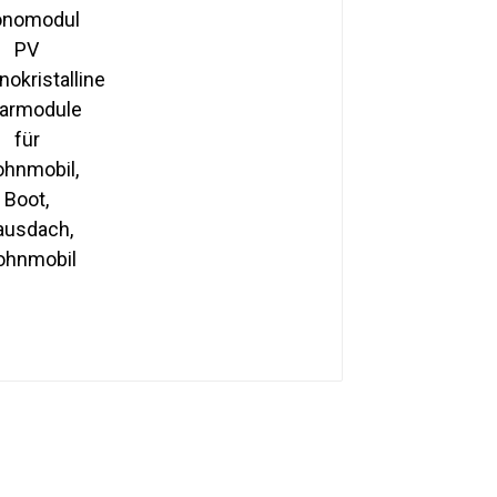
Monokristalline
Solarmodule für
Wohnmobil, Boot,
Hausdach, Wohnmobil