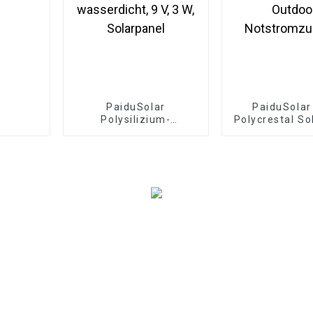
PaiduSolar
PaiduSola
Polysilizium-
Polycrestal So
Solarzellenpanel für
für Camping,
den Außenbereich,
Reisen, Out
wasserdicht, 9 V, 3 W,
Notstromzu
Solarpanel