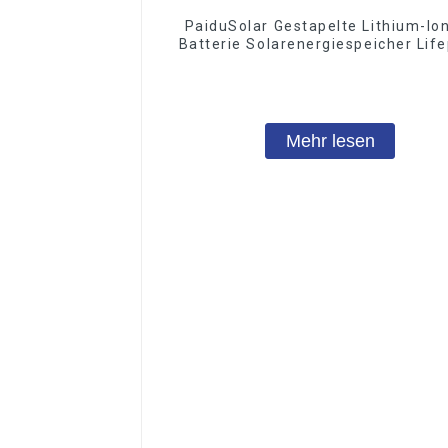
PaiduSolar Gestapelte Lithium-Io
Batterie Solarenergiespeicher Lif
Batterie für Solarsystem
Mehr lesen