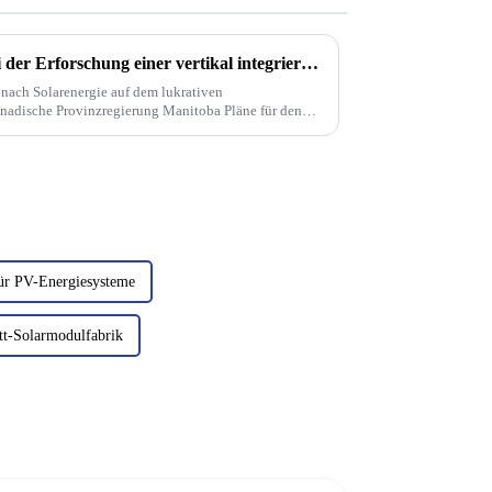
RCT Solutions unterstützt bei der Erforschung einer vertikal integrierten Solarmodulfabrik mit 10 GW in Manitoba, einschließlich einer Glasfabrik
 nach Solarenergie auf dem lukrativen
nadische Provinzregierung Manitoba Pläne für den
 für fortschrittliche Fertigung“ für einige Jahre
 für PV-Energiesysteme
tt-Solarmodulfabrik