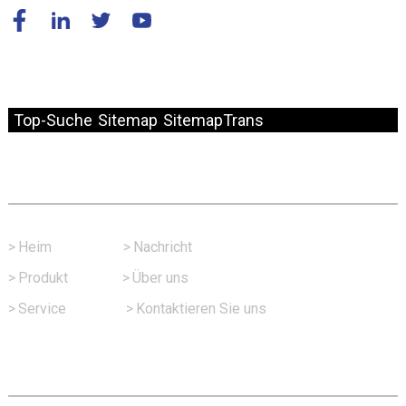
© Copyright – 2010–2024: Alle Rechte vorbehalten.
Top-Suche
Sitemap
SitemapTrans
Schneller Link
>
Heim
>
Nachricht
>
Produkt
>
Über uns
>
Service
>
Kontaktieren Sie uns
Kontaktieren Sie Uns