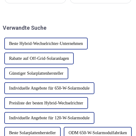
dienen Photovoltaik-
vorgeschlagen, in Rumänien
Wechselrichter als Kerngeräte
eine Produktionsanlage für
zur Umwandlung von
Solarmodule mit einer
Gleichstrom in Wechselstrom.
anfänglichen Kapazität von
Ihr Betriebszustand hängt
zwei Gigawatt zu eröffnen und
Verwandte Suche
direkt mit der Leistung
diese schließlich auf zehn
zusammen.
Gigawatt pro Jahr zu steigern.
Beste Hybrid-Wechselrichter-Unternehmen
Rabatte auf Off-Grid-Solaranlagen
Günstiger Solarplattenhersteller
Individuelle Angebote für 650-W-Solarmodule
Preisliste der besten Hybrid-Wechselrichter
Individuelle Angebote für 120-W-Solarmodule
Beste Solarplattenhersteller
ODM 650-W-Solarmodulfabriken