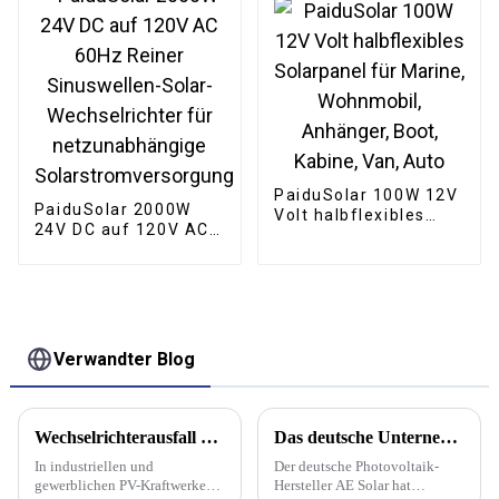
PaiduSolar 100W 12V
PaiduSolar 2000W
Volt halbflexibles
24V DC auf 120V AC
Solarpanel für
60Hz Reiner
Marine, Wohnmobil,
Sinuswellen-Solar-
Anhänger, Boot,
Wechselrichter für
Kabine, Van, Auto
netzunabhängige
Solarstromversorgung
Verwandter Blog
Wechselrichterausfall – kein Grund zur Panik, Fehlersuche und Handhabungsfähigkeiten
Das deutsche Unternehmen AE Solar investiert 1 Milliarde Euro in eine Fabrik zur Herstellung von Solarmodulen in Rumänien und plant künftig eine Erweiterung auf 10 GW jährlich.
In industriellen und
Der deutsche Photovoltaik-
gewerblichen PV-Kraftwerken
Hersteller AE Solar hat