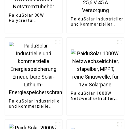
PaiduSolar 30W
PaiduSolar Industrieller
Polycrestal
und kommerzieller
Solarpanel für
Energiespeicherschrank
Camping, Auto,
12,8 V 50 Ah/45 Ah
Reisen, Outdoor,
25,6 V 45 A Versorgung
Notstromzubehör
PaiduSolar 1000W
Netzwechselrichter,
PaiduSolar Industrielle
stapelbar, MPPT,
und kommerzielle
reine Sinuswelle, für
Energiespeicherung
12V Solarpanel
Erneuerbare Solar-
Lithium-
Energiespeicherschrank