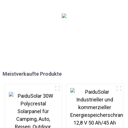
versiegelte AGM-Gel-
Wohnwagen, Wohnmobil,
Nassbatterien
Boot, Dächer
Meistverkaufte Produkte