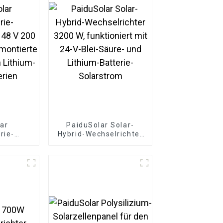
ar
PaiduSolar Solar-
rie-
Hybrid-Wechselrichter
er 48 V
3200 W, funktioniert
ower
mit 24-V-Blei-Säure-
erte
und Lithium-Batterie-
0 kWh
Solarstrom
nen-
en