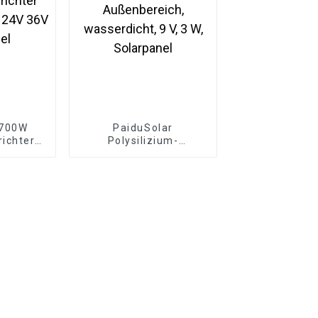
 700W
PaiduSolar
ichter
Polysilizium-
ür 24V
Solarzellenpanel für
anel
den Außenbereich,
wasserdicht, 9 V, 3 W,
Solarpanel