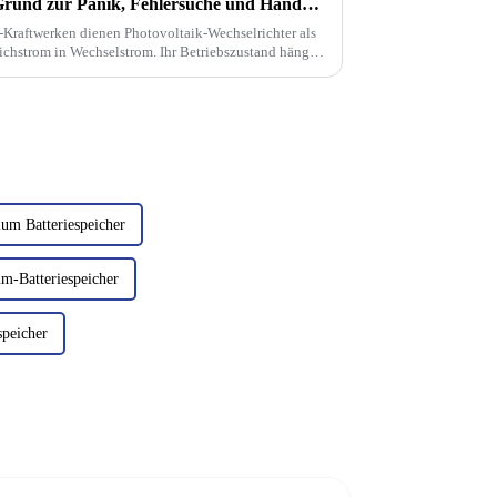
Wechselrichterausfall – kein Grund zur Panik, Fehlersuche und Handhabungsfähigkeiten
-Kraftwerken dienen Photovoltaik-Wechselrichter als
chstrom in Wechselstrom. Ihr Betriebszustand hängt
ium Batteriespeicher
um-Batteriespeicher
speicher