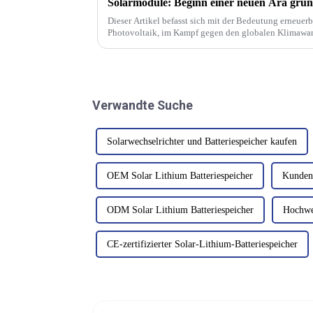
Solarmodule: Beginn einer neuen Ära grün
Dieser Artikel befasst sich mit der Bedeutung erneuer
Photovoltaik, im Kampf gegen den globalen Klimawand
saubere, effiziente und erneuerbare Energiequelle...
Verwandte Suche
Solarwechselrichter und Batteriespeicher kaufen
OEM Solar Lithium Batteriespeicher
Kundens
ODM Solar Lithium Batteriespeicher
Hochwer
CE-zertifizierter Solar-Lithium-Batteriespeicher