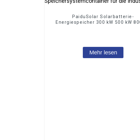
PaiduSolar Solarbatterie-
Energiespeicher 300 kW 500 kW 8
Kundenspezifischer
Speichersystemcontainer für d
Industrie
Mehr lesen