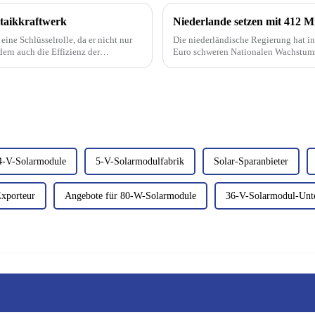
ltaikkraftwerk
eine Schlüsselrolle, da er nicht nur
Die niederländische Regierung hat in
ern auch die Effizienz der
Euro schweren Nationalen Wachstumsfo
bessert.
die Entwicklung kreisförmiger Sola
4-V-Solarmodule
5-V-Solarmodulfabrik
Solar-Sparanbieter
Exporteur
Angebote für 80-W-Solarmodule
36-V-Solarmodul-Unt