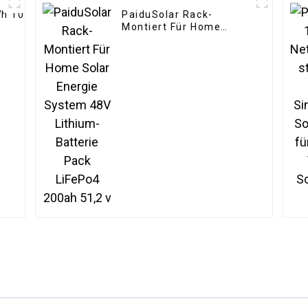
Wh 10
PaiduSolar Rack-
Montiert Für Home
Solar Energie System
ür
48V Lithium-Batterie
ystem
Pack LiFePo4 200ah
51,2 v