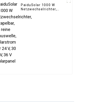
PaiduSolar 1000 W
Netzwechselrichter,
stapelbar, reine
Sinuswelle, Solarstrom
für 24 V, 30 V, 36 V
Solarpanel