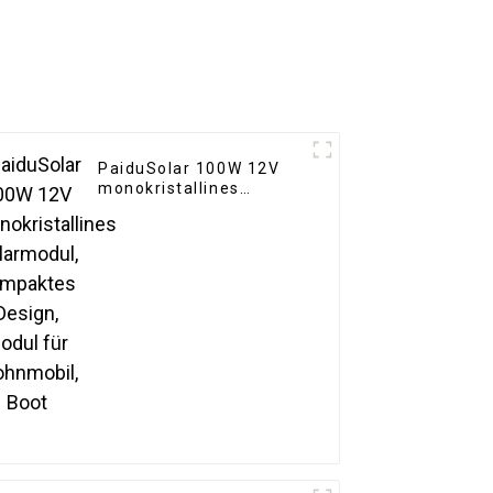
PaiduSolar 100W 12V
monokristallines
Solarmodul, kompaktes
Design, Modul für
Wohnmobil, Boot