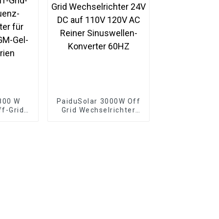
800 W
PaiduSolar 3000W Off
f-Grid-
Grid Wechselrichter
uenz-
24V DC auf 110V 120V
er für
AC Reiner
GM-Gel-
Sinuswellen-Konverter
rien
60HZ