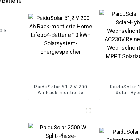
r
20 kW
PaiduSolar 51,2 V 200
PaiduSolar
Ah Rack-montierte
Solar-Hyb
Home Lifepo4-Batterie
Wechselricht
10 kWh Solarsystem-
AC230V Reiner
Energiespeicher
Wechselricht
MPPT Solarla