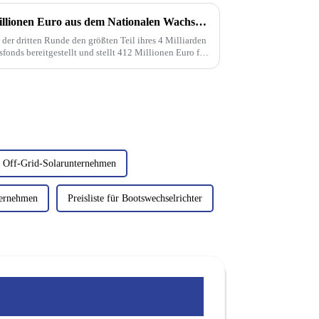
Niederlande setzen mit 412 Millionen Euro aus dem Nationalen Wachstumsfonds auf kreislauffähige Solarmodule
 der dritten Runde den größten Teil ihres 4 Milliarden
nds bereitgestellt und stellt 412 Millionen Euro für
rmodule im Rahmen des … bereit.
Off-Grid-Solarunternehmen
ernehmen
Preisliste für Bootswechselrichter