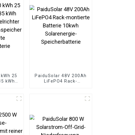
 kWh 25
PaiduSolar 48V 200Ah
35 kWh
LiFePO4 Rack-
lrichter
montierte Batterie
ne-
10kwh Solarenergie-
cher
Speicherbatterie
te
terie