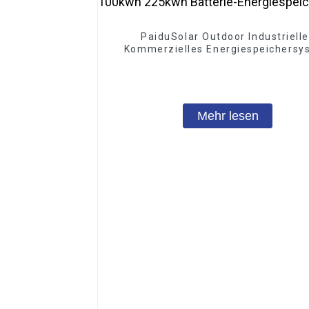
PaiduSolar Outdoor Industriell
Kommerzielles Energiespeichersy
100kwh 225kwh Batterie-
Energiespeicher
Mehr lesen