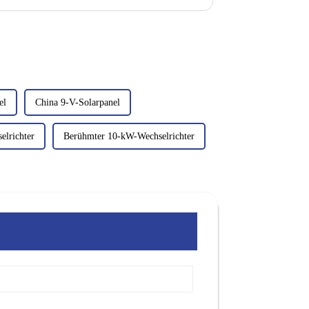
einem unverzichtbaren Teil der ... geworden.
el
China 9-V-Solarpanel
lrichter
Berühmter 10-kW-Wechselrichter