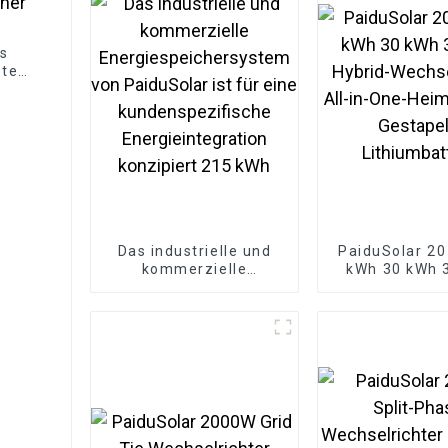
es
stem
Das industrielle und
PaiduSolar 20
kommerzielle
kWh 30 kWh 
Energiespeichersystem
Hybrid-Wechse
von PaiduSolar ist für
All-in-O
eine
Heimspei
kundenspezifische
Gestapel
Energieintegration
Lithiumbat
konzipiert 215 kWh