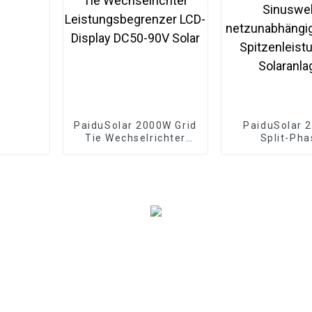
PaiduSolar 2000W Grid
PaiduSolar 
Tie Wechselrichter
Split-Pha
Leistungsbegrenzer
Wechselricht
LCD-Display DC50-90V
reiner Sinus
Solar
netzunabhängi
W Spitzenleist
Solaranla