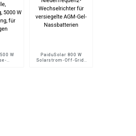
2500 W
PaiduSolar 800 W
se-
Solarstrom-Off-Grid-
er mit
Niederfrequenz-
welle,
Wechselrichter für
g, 5000
versiegelte AGM-Gel-
ung, für
Nassbatterien
gen