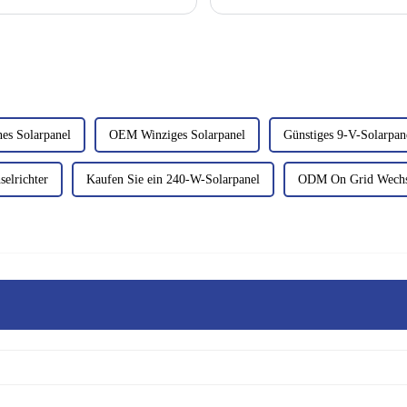
Energiespeicherung nach und nach zu 
es Solarpanel
OEM Winziges Solarpanel
Günstiges 9-V-Solarpan
elrichter
Kaufen Sie ein 240-W-Solarpanel
ODM On Grid Wechse