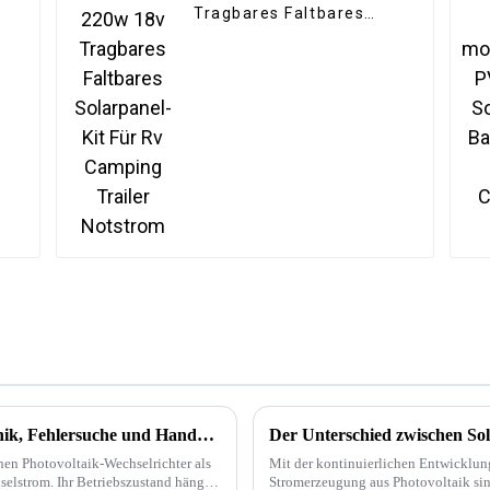
Tragbares Faltbares
Solarpanel-Kit Für Rv
Camping Trailer
Notstrom
Wechselrichterausfall – kein Grund zur Panik, Fehlersuche und Handhabungsfähigkeiten
nen Photovoltaik-Wechselrichter als
Mit der kontinuierlichen Entwicklun
elstrom. Ihr Betriebszustand hängt
Stromerzeugung aus Photovoltaik sin