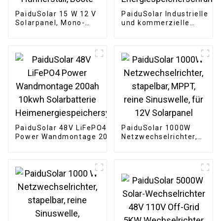
PaiduSolar 15 W 12 V
PaiduSolar Industrielle
Solarpanel, Mono-
und kommerzielle
Solarmodul zum
Energiespeicherung
Laden von Batterien,
Erneuerbare Solar-
Sicherheitskameras,
Lithium-
automatische Tore,
Energiespeicherschrank
Hühnerstall, Boote
PaiduSolar 48V LiFePO4
PaiduSolar 1000W
Power Wandmontage 200ah
Netzwechselrichter,
10kwh Solarbatterie
stapelbar, MPPT,
Heimenergiespeichersystem
reine Sinuswelle, für
12V Solarpanel