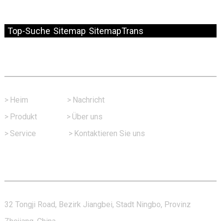
© Copyright – 2010–2024: Alle Rechte vorbehalten.
Top-Suche
Sitemap
SitemapTrans
Schneller Link
>
Heim
>
Nachricht
>
Produkt
>
Über uns
>
Service
>
Kontaktieren Sie uns
Kontaktieren Sie Uns
32 Tongji Road, Bezirk Jiangbei, Stadt Ningbo, Provinz