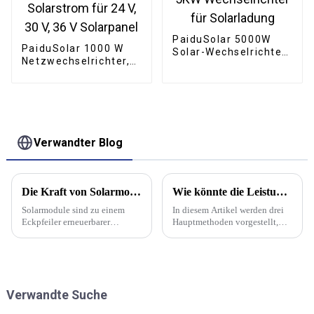
PaiduSolar 5000W
PaiduSolar 1000 W
Solar-Wechselrichter
Netzwechselrichter,
48V 110V Off-Grid
stapelbar, reine
5KW Wechselrichter
Sinuswelle,
für Solarladung
Solarstrom für 24 V,
30 V, 36 V Solarpanel
Verwandter Blog
Die Kraft von Solarmodulen | PaiduSolar
Wie könnte die Leistung von Solarmodulen durch halbierte Solarzellen verbessert werden?
Solarmodule sind zu einem
In diesem Artikel werden drei
Eckpfeiler erneuerbarer
Hauptmethoden vorgestellt,
Energielösungen geworden
mit denen sich die
und verändern die Art und
Stromerzeugungsleistung von
Weise, wie wir Haushalte,
Solarmodulen durch die
Unternehmen und Gemeinden
Halbierung der Solarzellen
mit Strom versorgen. Diese
verbessern lässt.
Verwandte Suche
innovativen Geräte, auch
bekannt als Photovoltaik (PV)-