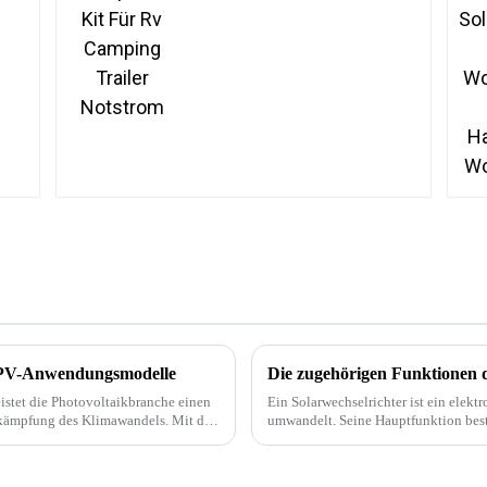
e PV-Anwendungsmodelle
Die zugehörigen Funktionen d
eistet die Photovoltaikbranche einen
Ein Solarwechselrichter ist ein elekt
kämpfung des Klimawandels. Mit der
umwandelt. Seine Hauptfunktion bes
Gleichstrom in Wechselstrom umzuw