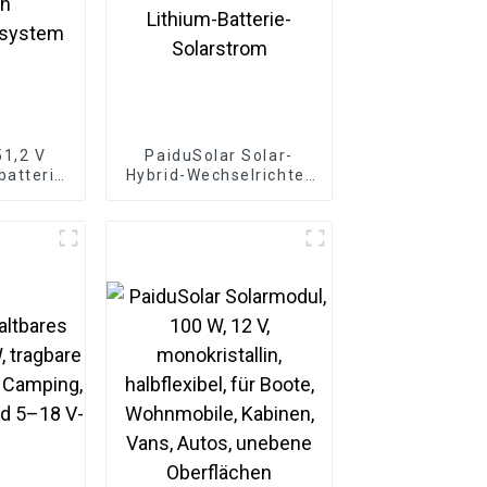
51,2 V
PaiduSolar Solar-
atterie
Hybrid-Wechselrichter
m-Ionen-
3200 W, funktioniert
en
mit 24-V-Blei-Säure-
rsystem
und Lithium-Batterie-
Solarstrom