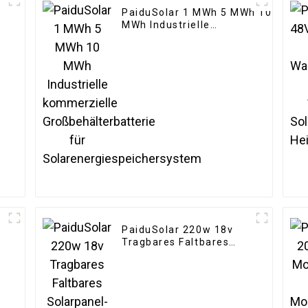
PaiduSolar 1 MWh 5 MWh 10
MWh Industrielle
kommerzielle
Großbehälterbatterie für
Solarenergiespeichersystem
PaiduSolar 220w 18v
Tragbares Faltbares
Solarpanel-Kit Für Rv
Camping Trailer
Notstrom