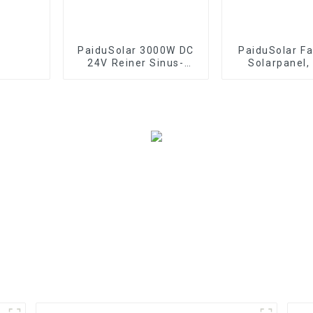
PaiduSolar 3000W DC
PaiduSolar Fa
24V Reiner Sinus-
Solarpanel,
Wechselrichter Hybrid-
tragbare Sola
Solar-Wechselrichter-
für Camping,
Ladegerät
Tablet und 5
Gerät