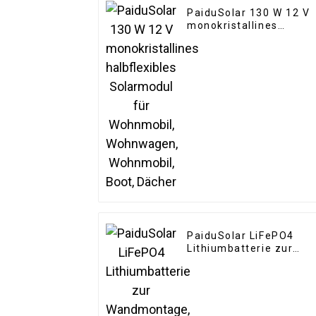
PaiduSolar 130 W 12 V
monokristallines
halbflexibles
Solarmodul für
Wohnmobil,
Wohnwagen,
Wohnmobil, Boot,
Dächer
PaiduSolar LiFePO4
Lithiumbatterie zur
Wandmontage, 48 V,
200 Ah, 10 kWh,
Stromspeicher für
Zuhause,
Solarenergiesystem