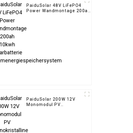
PaiduSolar 48V LiFePO4
Power Wandmontage 200ah
10kwh Solarbatterie
Heimenergiespeichersystem
PaiduSolar 200W 12V
Monomodul PV
Monokristalline
Solarmodule für
Wohnmobil, Boot,
Hausdach, Wohnmobil