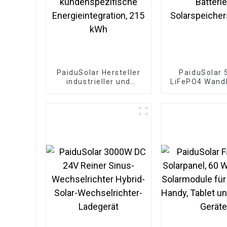
PaiduSolar Hersteller
PaiduSolar 
industrieller und
LiFePO4 Wandb
kommerzieller
200 Ah Lithiu
Energiespeichersysteme,
Batteri
kundenspezifische
Solarspeiche
Energieintegration,
215 kWh