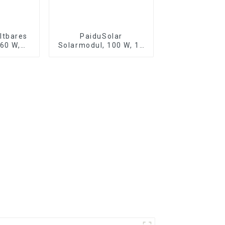
ltbares
PaiduSolar
 60 W,
Solarmodul, 100 W, 12
rmodule
V, monokristallin,
 Handy,
halbflexibel, für Boote,
–18 V-
Wohnmobile, Kabinen,
e
Vans, Autos, unebene
Oberflächen