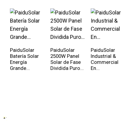
PaiduSolar
PaiduSolar
PaiduSolar
Batería Solar
2500W Panel
Industrial &
I
Energía
Solar de Fase
Commercial
e
Grande...
Dividida Puro...
En...
d
P
3