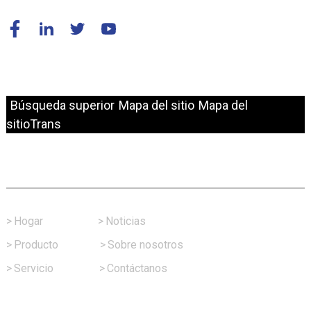
© Copyright - 2010-2024 : Todos los derechos reservados.
Búsqueda superior
Mapa del sitio
Mapa del
sitioTrans
Enlace Rápido
>
Hogar
>
Noticias
>
Producto
>
Sobre nosotros
>
Servicio
>
Contáctanos