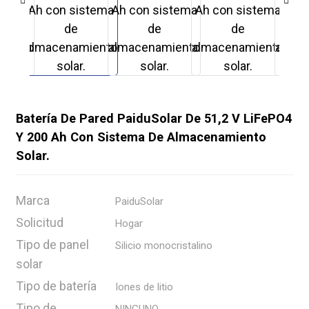
Batería De Pared PaiduSolar De 51,2 V LiFePO4
Y 200 Ah Con Sistema De Almacenamiento
Solar.
Marca
PaiduSolar
Solicitud
Hogar
.
Tipo de panel
Silicio monocristalino
solar
Tipo de batería
Iones de litio
Tipo de