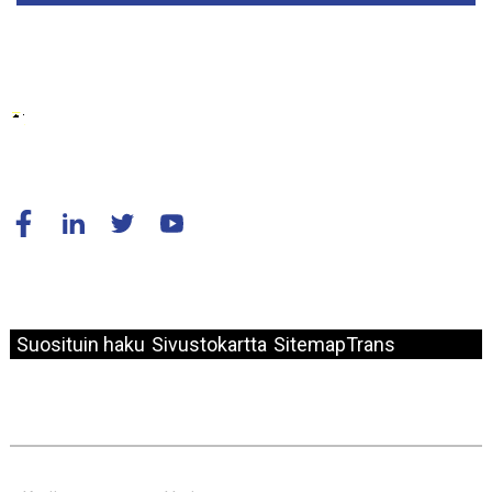
© Copyright - 2010-2024 : Kaikki oikeudet pidätetään.
Suosituin haku
Sivustokartta
SitemapTrans
Nopea Linkki