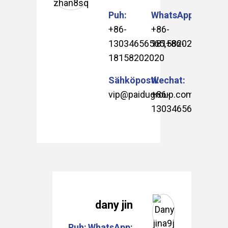
Puh:
WhatsApp:
+86-
+86-
13034656565
18158202020
,
+86-
18158202020
Sähköposti:
Wechat:
vip@paidugroup.com
+86-
13034656565
.
dany jin
Puh:
WhatsApp: