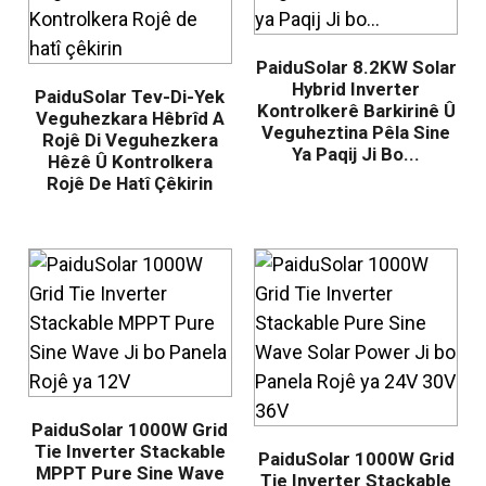
PaiduSolar 8.2KW Solar
Hybrid Inverter
PaiduSolar Tev-Di-Yek
Kontrolkerê Barkirinê Û
Veguhezkara Hêbrîd A
Veguheztina Pêla Sine
Rojê Di Veguhezkera
Ya Paqij Ji Bo...
Hêzê Û Kontrolkera
Rojê De Hatî Çêkirin
PaiduSolar 1000W Grid
Tie Inverter Stackable
PaiduSolar 1000W Grid
MPPT Pure Sine Wave
Tie Inverter Stackable