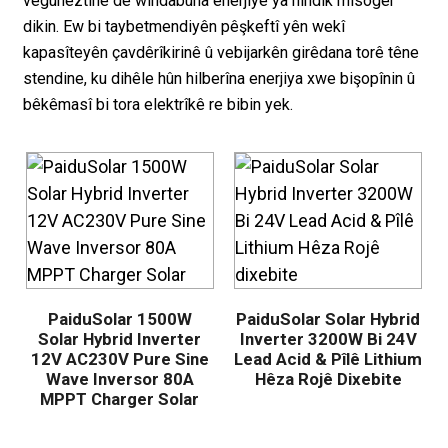
veguheztinê de windabûna enerjiyê ya hindik misoger
dikin. Ew bi taybetmendiyên pêşkeftî yên wekî
kapasîteyên çavdêrîkirinê û vebijarkên girêdana torê têne
stendine, ku dihêle hûn hilberîna enerjiya xwe bişopînin û
bêkêmasî bi tora elektrîkê re bibin yek.
PaiduSolar 1500W
PaiduSolar Solar Hybrid
.
Solar Hybrid Inverter
Inverter 3200W Bi 24V
12V AC230V Pure Sine
Lead Acid & Pîlê Lithium
Wave Inversor 80A
Hêza Rojê Dixebite
MPPT Charger Solar