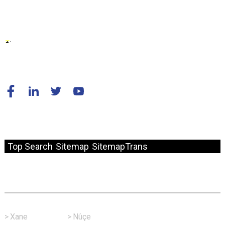
© Copyright - 2010-2024: Hemû maf parastî ne.
Top Search
Sitemap
SitemapTrans
Fast Link
>
Xane
>
Nûçe