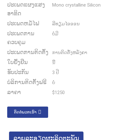
ປະເພດແຜງແສງ
Mono crystalline Silicon
ອາທິດ
ປະເພດຫມໍ້ໄຟ
ລີທຽມໄອອອນ
ປະເພດການ
ບໍ່ມີ
ຄວບຄຸມ
ປະເພດການຕິດຕັ້ງ
ການຕິດຕັ້ງຫລັງຄາ
ໃບຢັ້ງຢືນ
ນີ້
ຮັບປະກັນ
3 ປີ
ບໍລິການຕິດຕັ້ງຟຣີ
ບໍ່
ລາຄາ
$1250
ຕິດຕໍ່ພວກເຮົາ
ລາຍ​ລະ​ອຽດ​ຜະ​ລິດ​ຕະ​ພັນ​