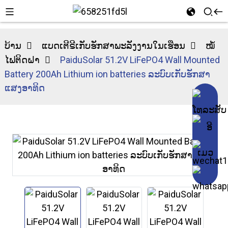
ບ້ານ
ແບດເຕີຣີເກັບຮັກສາພະລັງງານໃນເຮືອນ
ໝໍ້
ໄຟຕິດຝາ
PaiduSolar 51.2V LiFePO4 Wall Mounted
Battery 200Ah Lithium ion batteries ລະບົບເກັບຮັກສາ
ແສງອາທິດ