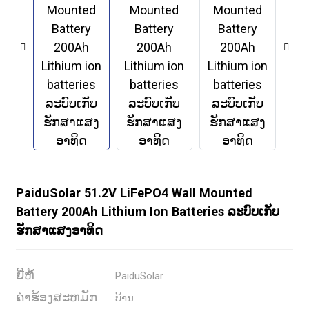
PaiduSolar 51.2V LiFePO4 Wall Mounted
Battery 200Ah Lithium Ion Batteries ລະບົບເກັບ
ຮັກສາແສງອາທິດ
.
ຍີ່ຫໍ້
PaiduSolar
ຄໍາຮ້ອງສະຫມັກ
ບ້ານ