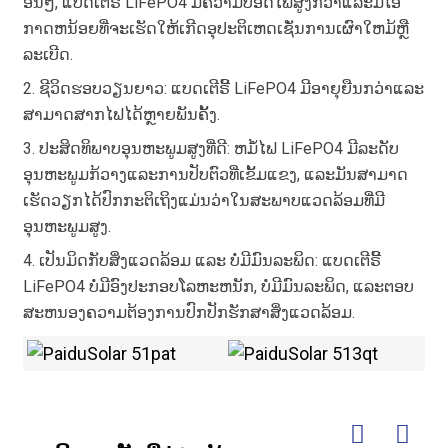
ອື່ນໆ, ແບດເຕີຣີ້ LiFePO4 ມີຄວາມປອດໄພສູງກວ່າແລະມີໂອ
ກາດຫນ້ອຍທີ່ຈະເຮັດໃຫ້ເກີດອຸປະຕິເຫດເຊັ່ນການເຜົາໃຫມ້ຫຼື
ລະເບີດ.
2. ຊີວິດຮອບວຽນຍາວ: ແບດເຕີຣີ້ LiFePO4 ມີອາຍຸຍືນກວ່າແລະ
ສາມາດສາກໄຟໄດ້ຫຼາຍພັນຄັ້ງ.
3. ປະສິດທິພາບອຸນຫະພູມສູງທີ່ດີ: ຫມໍ້ໄຟ LiFePO4 ມີລະດັບ
ອຸນຫະພູມກ້ວາງແລະການປັບຕົວທີ່ເຂັ້ມແຂງ, ແລະມັນສາມາດ
ເຮັດວຽກໄດ້ປົກກະຕິເຖິງແມ່ນວ່າໃນສະພາບແວດລ້ອມທີ່ມີ
ອຸນຫະພູມສູງ.
4. ເປັນມິດກັບສິ່ງແວດລ້ອມ ແລະ ບໍ່ມີມົນລະພິດ: ແບດເຕີຣີ້
LiFePO4 ບໍ່ມີອົງປະກອບໂລຫະຫນັກ, ບໍ່ມີມົນລະພິດ, ແລະຕອບ
ສະຫນອງຄວາມຕ້ອງການປົກປັກຮັກສາສິ່ງແວດລ້ອມ.