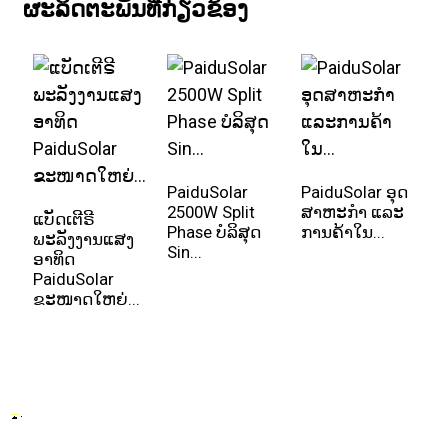
ຜະລິດຕະພັນທີ່ກ່ຽວຂ້ອງ
PaiduSolar
PaiduSolar ອຸດ
P
2500W Split
ສາຫະກໍາ ແລະ
3
ແບັດເຕີຣີ
Phase ບໍລິສຸດ
ການຄ້າໃນ...
G
ພະລັງງານແສງ
Sin...
In
ອາທິດ
PaiduSolar
ຂະໜາດໃຫຍ່...