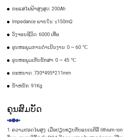
ກະແສໄຟຟ້າສູງສຸດ: 200Ah
Impedance ພາຍໃນ: ≤150mΩ
ວົງຈອນຊີວິດ: 6000 ເທື່ອ
ອຸນຫະພູມການດໍາເນີນງານ: 0 ~ 60 ℃
ອຸນຫະພູມເກັບຮັກສາ: 0 ~ 45 ℃
ຂະຫນາດ: 730*495*211mm
ນ້ໍາຫນັກ: 91Kg
ຄຸນສົມບັດ
1. ຄວາມປອດໄພສູງ: ເມື່ອປຽບທຽບກັບແບດເຕີລີ່ lithium-ion