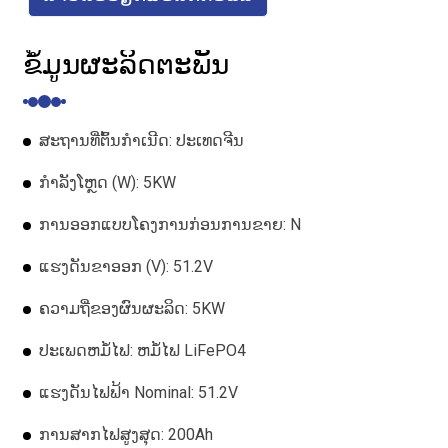
ຂໍ້ມູນຜະລິດຕະພັນ
ສະ​ຖານ​ທີ່​ຕົ້ນ​ກໍາ​ເນີດ​: ປະ​ເທດ​ຈີນ​
ກໍາລັງໂຫຼດ (W): 5KW
ການອອກແບບໂຄງການກ່ອນການຂາຍ: N
ແຮງດັນຂາອອກ (V): 51.2V
ຄວາມຖີ່ຂອງຜົນຜະລິດ: 5KW
ປະເພດຫມໍ້ໄຟ: ຫມໍ້ໄຟ LiFePO4
ແຮງດັນໄຟຟ້າ Nominal: 51.2V
ການສາກໄຟສູງສຸດ: 200Ah