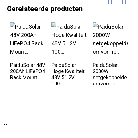
Gerelateerde producten
PaiduSolar 48V
PaiduSolar
PaiduSolar
P
200Ah LiFePO4
Hoge Kwaliteit
2000W
8
Rack Mount...
48V 51.2V
netgekoppelde
e
100...
omvormer...
Gr