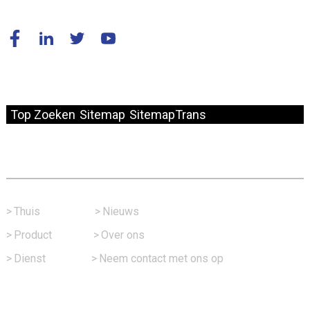
© Copyright - 2010-2024 : Alle rechten voorbehouden.
Top Zoeken
Sitemap
SitemapTrans
Snelle Link
>
Thuis
>
Nieuws
>
Product
>
Over ons
>
Dienst
>
Neem contact met ons op
Neem Contact Met Ons Op