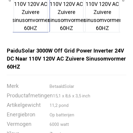
PaiduSolar 3000W Off Grid Power Inverter 24V
DC Naar 110V 120V AC Zuivere Sinusomvormer
60HZ
Merk
BetaaldSolar
Productafmetingen
15,1 x 8,6 x 3,5 inch
.
Artikelgewicht
11,2 pond
Energiebron
Op batterijen
Vermogen
6000 watt