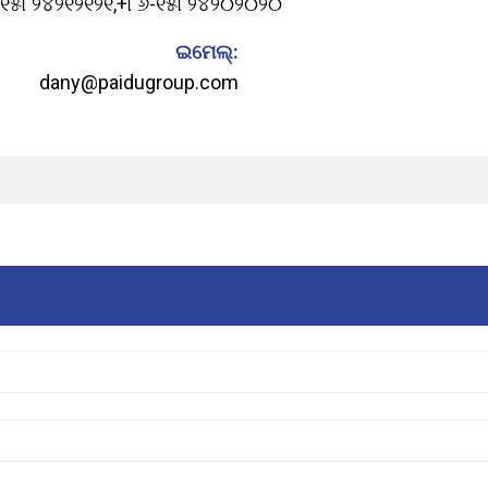
-୧୫୮୨୪୨୧୨୧୨୧
,
+୮୬-୧୫୮୨୪୨୦୨୦୨୦
ଇମେଲ୍:
dany@paidugroup.com