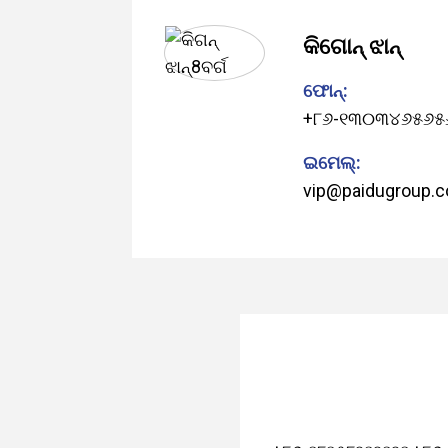
କିଗୋନ୍ ଝାନ୍
ଫୋନ୍:
+୮୬-୧୩୦୩୪୬୫୬୫
ଇମେଲ୍:
vip@paidugroup.