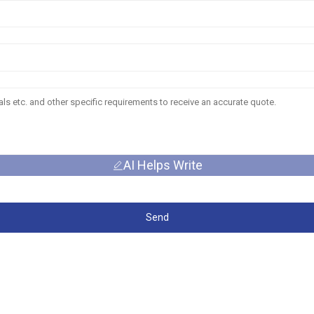
AI Helps Write
Send
ଦ୍ରୁତ ଲିଙ୍କ୍
ଆମ 