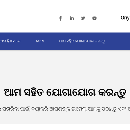
Ori
ଆମ ବିଷୟରେ
ସେବା
ଆମ ସହିତ ଯୋଗାଯୋଗ କରନ୍ତୁ
ଆମ ସହିତ ଯୋଗାଯୋଗ କରନ୍ତୁ
ରେ ପଚାରିବା ପାଇଁ, ଦୟାକରି ଆପଣଙ୍କ ଇମେଲ୍ ଆମକୁ ପଠାନ୍ତୁ ଏବ