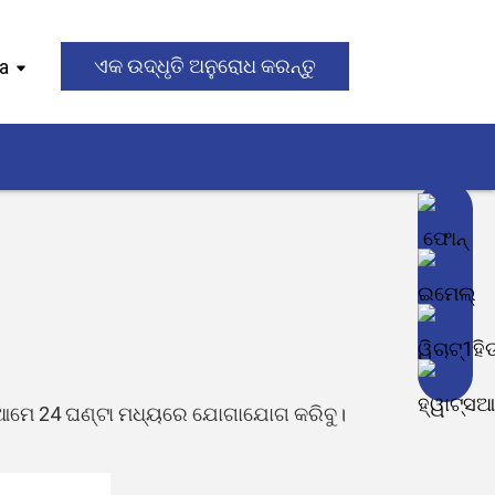
ya
ଏକ ଉଦ୍ଧୃତି ଅନୁରୋଧ କରନ୍ତୁ
ଂ ଆମେ 24 ଘଣ୍ଟା ମଧ୍ୟରେ ଯୋଗାଯୋଗ କରିବୁ।