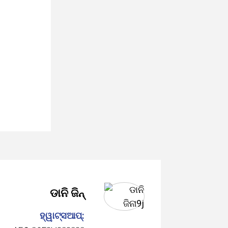
ଡାନି ଜିନ୍
ହ୍ୱାଟ୍ସଆପ୍: