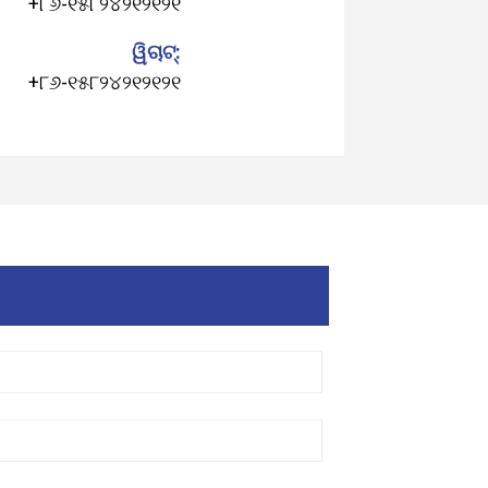
+୮୬-୧୫୮୨୪୨୧୨୧୨୧
ୱିଚାଟ୍:
+୮୬-୧୫୮୨୪୨୧୨୧୨୧