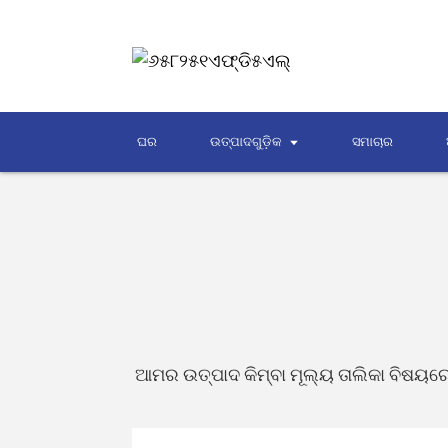
ଘର
ଉତ୍ପାଦଗୁଡ଼ିକ
ସମାଚାର
ଆମର ଉତ୍ପାଦ କିମ୍ବା ମୂଲ୍ୟ ତାଲିକା ବିଷୟ