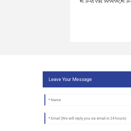
+୮୬-୧୮୧୫୮୨୧୨୧୨୧
,
+୮୬
Leave Your Message