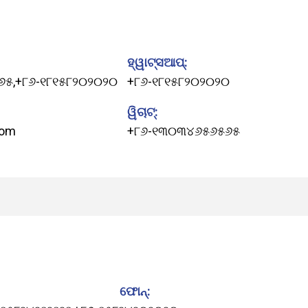
ହ୍ୱାଟ୍ସଆପ୍:
୬୫
,
+୮୬-୧୮୧୫୮୨୦୨୦୨୦
+୮୬-୧୮୧୫୮୨୦୨୦୨୦
ୱିଚାଟ୍:
com
+୮୬-୧୩୦୩୪୬୫୬୫୬୫
ଫୋନ୍: