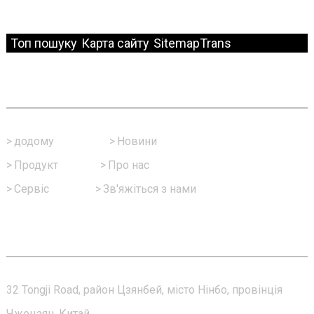
© Copyright - 2010-2024: Усі права захищено.
Топ пошуку
Карта сайту
SitemapTrans
Швидке Посилання
>
додому
>
Новини
>
Продукт
>
Про нас
>
Сервіс
>
Зв'яжіться з нами
Зв'яжіться З Нами
32 Tongji Road, район Цзянбей, місто Нінбо, провінція
Чжецзян, Китай