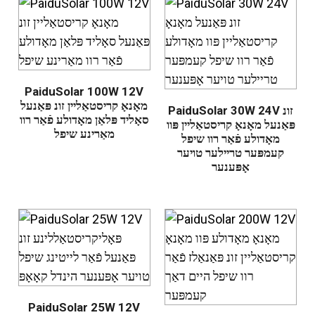
PaiduSolar 100W 12V
מאָנאָ קריסטאַליין זונ פּאַנעל
PaiduSolar 30W 24V זונ
סאָליד פּלאַן מאָדולע פֿאַר רוו
פּאַנעל מאָנאָ קריסטאַליין פּוו
מאַרינע שיפל
מאָדולע פֿאַר רוו שיפל
קעמפּער טריילער טויער
אָפּענער
PaiduSolar 25W 12V