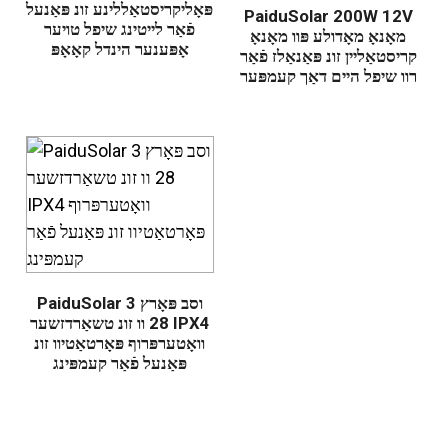
פּאָליקריסטאַללינע זונ פּאַנעל
PaiduSolar 200W 12V
פֿאַר לייטינג שיפל טויער
מאָנאָ מאָדולע פּוו מאָנאָ
אָפּענער הינדל קאָאָפּ
קריסטאַליין זונ פּאַנאַלז פֿאַר
רוו שיפל היים דאַך קעמפּער
PaiduSolar 3 וסב פּאָרץ
28 וו זונ טשאַרדזשער IPX4
וואָטערפּרוף פּאָרטאַטיוו זונ
פּאַנעל פֿאַר קעמפּינג