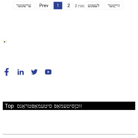
ווייַטער
לעצטע
2
1
Prev
ערשטער
גאַנץ 2
© קאַפּירייט - 2010-2024: כל הזכויות שמורות.
Top זוכן
סיטעמאַפּ
סיטעמאַפּטראַנס
שנעל לינק