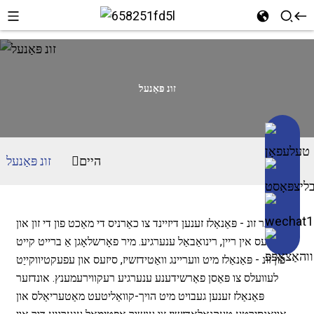
זונ פּאַנעל
היים
זונ פּאַנעל
אונדזער זונ - פּאַנאַלז זענען דיזיינד צו כאַרניס די מאַכט פון די זון און
גער עס אין ריין, רינואַבאַל ענערגיע. מיר פאָרשלאָגן אַ ברייט קייט
פון זונ - פּאַנאַלז מיט וועריינג וואַטידזשיז, סיזעס און עפעקטיווקייַט
לעוועלס צו פּאַסן פאַרשידענע ענערגיע רעקווירעמענץ. אונדזער
פּאַנאַלז זענען געבויט מיט הויך-קוואַליטעט מאַטעריאַלס און