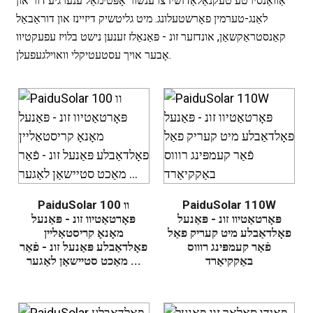
אַוואַנסירטע טעקנאַלאַדזשיז צו ענשור אָפּטימאַל ענערגיע דור און
לאַנג-טערמין פאָרשטעלונג. מיט גליטשיק דיזיינז און דוראַבאַל
קאַנסטראַקשאַן, אונדזער זונ - פּאַנאַלז זענען נישט בלויז עפעקטיוו
אָבער אויך עסטעטיקלי וואוילגעפעלן.
PaiduSolar 110W
PaiduSolar 100 וו
פּאָרטאַטיוו זונ - פּאַנעל
פּאָרטאַטיוו זונ - פּאַנעל
פאָלדאַבלע מיט קעריק פאַל
מאָנאָ קריסטאַליין
.
פֿאַר קעמפּינג רוווס
פאָלדאַבלע פּאַנעל זונ - פֿאַר
באַקקיאַרד
מאַכט סטיישאַן לאַגער ...