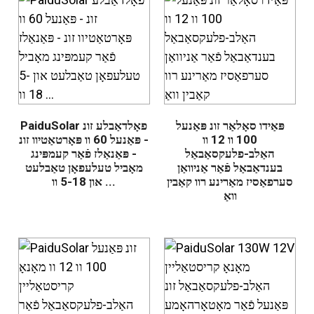
פּאַידו סאָלאַר זונ פּאַנעל
PaiduSolar פאָלדאַבלע זונ
100 וו 12 וו
- פּאַנעל 60 וו פּאָרטאַטיוו זונ
האַלב-פלעקסאַבאַל
- פּאַנאַלז פֿאַר קעמפּינג
בענדאַבאַל פֿאַר אַניוואַן
מאָביל טעלעפאָן טאַבלעט
סערפאַסיז מאַרינע רוו קאַבין
און 5-18 וו ...
וואַ