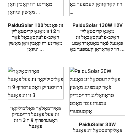
PaiduSolar 130W 12V
PaiduSolar זונ פּאַנעל 100
מאָנאָ קריסטאַליין
וו 12 וו מאָנאָ קריסטאַליין
האַלב-פלעקסאַבאַל זונ
האַלב-פלעקסאַבאַל פֿאַר
פּאַנעל פֿאַר מאָטאָרהאָמע
מאַרינע רוו קאַבין וואַן מאַשין
רוו קאַראַוואַן קעמפּער באָ ...
וניוואַן ...
פּאַידוסאָלאַר פּאָליסיליקאָן
זונ צעל פּאַנעל דרויסנדיק
וואָטערפּרוף 9 וו 3 וו זונ
PaiduSolar 30W
פּאַנעל
פּאָליקרעסטאַל זונ פּאַנעל