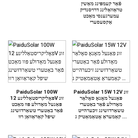
פֿאַר קעמפּינג מאַשין
טראַוואַלינג דרויסנדיק
עמערגענסי מאַכט
אַקסעסערי
PaiduSolar 15W 12V זונ
PaiduSolar 100W
פּאַנעל מאָנאָ סאָלאַר
פּאָליקריסטאַללינע 12V זונ
מאָדולע פֿאַר באַטערי
פּאַנעל מאָדולע פּוו מאַכט
טשאַרדזשינג זיכערהייט
פֿאַר באַטערי טשאַרדזשינג
קאַמעראַ אָטאַמאַטיק ג ...
שיפל קאַראַוואַן רוו