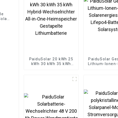
le
olar
e
 kWh
PaiduSolar 20 kWh 25
PaiduSolar Ge
kWh 30 kWh 35 kWh
Lithium-Ionen-
Hybrid-Wechselrichter
Solarenergies
All-in-One-
Lifepo4-Batte
Heimspeicher
Solarsys
Gestapelte
Lithiumbatterie