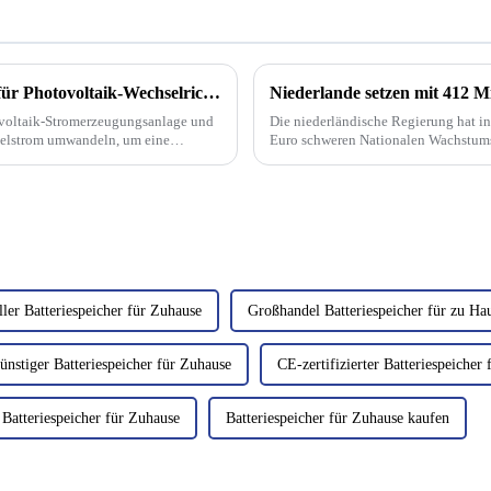
Klassifizierung von Anwendungsszenarien für Photovoltaik-Wechselrichter | PaiduSolar
tovoltaik-Stromerzeugungsanlage und
Die niederländische Regierung hat in
elstrom umwandeln, um eine
Euro schweren Nationalen Wachstumsfo
die Entwicklung kreisförmiger Sola
ller Batteriespeicher für Zuhause
Großhandel Batteriespeicher für zu Ha
ünstiger Batteriespeicher für Zuhause
CE-zertifizierter Batteriespeicher
 Batteriespeicher für Zuhause
Batteriespeicher für Zuhause kaufen