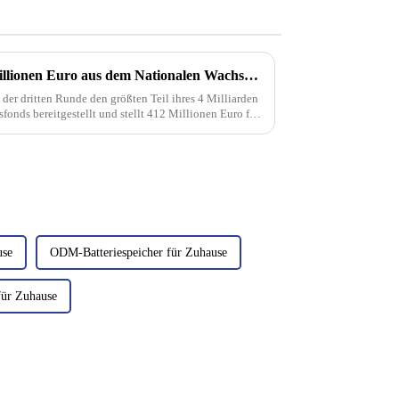
Niederlande setzen mit 412 Millionen Euro aus dem Nationalen Wachstumsfonds auf kreislauffähige Solarmodule
 der dritten Runde den größten Teil ihres 4 Milliarden
nds bereitgestellt und stellt 412 Millionen Euro für
rmodule im Rahmen des … bereit.
use
ODM-Batteriespeicher für Zuhause
 für Zuhause