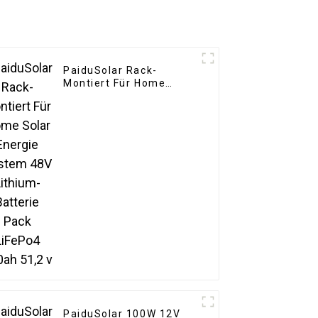
PaiduSolar Rack-
Montiert Für Home
Solar Energie System
48V Lithium-Batterie
Pack LiFePo4 200ah
51,2 v
PaiduSolar 100W 12V