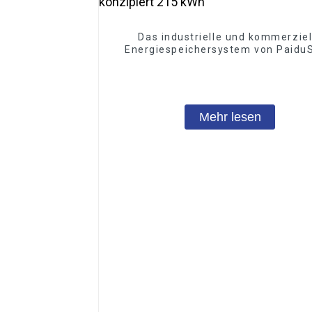
Das industrielle und kommerziel
Energiespeichersystem von PaiduS
ist für eine kundenspezifisch
Energieintegration konzipiert 215
Mehr lesen