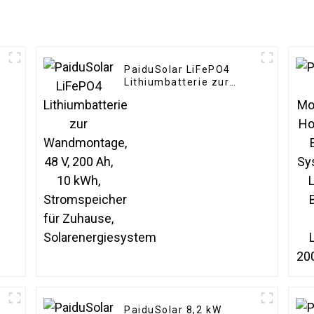
PaiduSolar LiFePO4
Lithiumbatterie zur
Wandmontage, 48 V,
200 Ah, 10 kWh,
Stromspeicher für
Zuhause,
Solarenergiesystem
PaiduSolar 8,2 kW