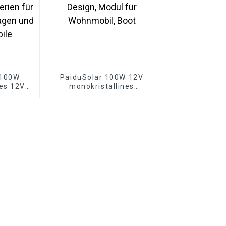
 100W
PaiduSolar 100W 12V
nes 12V
monokristallines
dul PV-
Solarmodul,
ung zum
kompaktes Design,
tterien
Modul für Wohnmobil,
ohnwagen
Boot
obile