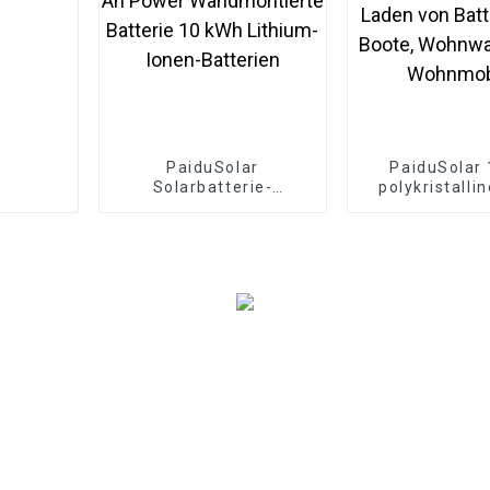
PaiduSolar
PaiduSolar
Solarbatterie-
polykristalli
Wechselrichter 48 V
Solarpanel-Mo
200 Ah Power
Stromversorg
Wandmontierte
Laden von Ba
Batterie 10 kWh
für Boote, W
Lithium-Ionen-
und Wohnm
Batterien