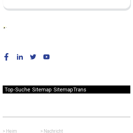
© Copyright – 2010–2024: Alle Rechte vorbehalten.
Top-Suche
Sitemap
SitemapTrans
Schneller Link
>
Heim
>
Nachricht