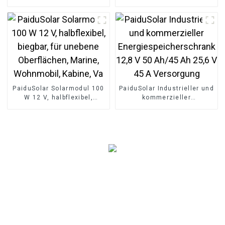
Leistungsbegrenzer LCD-
Solar für 24V 36V
Display DC50-90V Solar
Solarpanel
PaiduSolar Solarmodul 100
PaiduSolar Industrieller und
W 12 V, halbflexibel,
kommerzieller
biegbar, für unebene
Energiespeicherschrank
Oberflächen, Marine,
12,8 V 50 Ah/45 Ah 25,6 V
Wohnmobil, Kabine, Va
45 A Versorgung