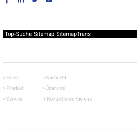
© Copyright – 2010–2024: Alle Rechte vorbehalten.
Top-Suche
Sitemap
SitemapTrans
Schneller Link
>
Heim
>
Nachricht
>
Produkt
>
Über uns
>
Service
>
Kontaktieren Sie uns
Kontaktieren Sie Uns