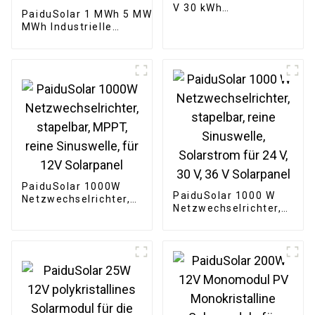
V 30 kWh
PaiduSolar 1 MWh 5 MWh 10
Lithiumbatterie 100
MWh Industrielle
Ah 200 Ah Home
kommerzielle
Stacked Battery Pack
Großbehälterbatterie für
Solarenergiespeichersystem
PaiduSolar 1000W
PaiduSolar 1000 W
Netzwechselrichter,
Netzwechselrichter,
stapelbar, MPPT,
stapelbar, reine
reine Sinuswelle, für
Sinuswelle,
12V Solarpanel
Solarstrom für 24 V,
30 V, 36 V Solarpanel