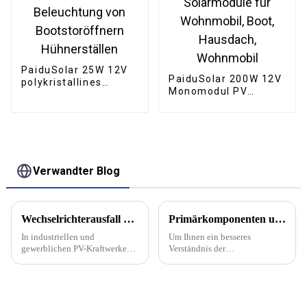
PaiduSolar 25W 12V
PaiduSolar 200W 12V
polykristallines
Monomodul PV
Solarmodul für die
Monokristalline
Beleuchtung von
Solarmodule für
Bootstoröffnern
Wohnmobil, Boot,
Hühnerställen
Hausdach, Wohnmobil
Verwandter Blog
Wechselrichterausfall – kein Grund zur Panik, Fehlersuche und Handhabungsfähigkeiten
Primärkomponenten und Rohstoffe von Photovoltaikmodulen
In industriellen und
Um Ihnen ein besseres
gewerblichen PV-Kraftwerken
Verständnis der
dienen Photovoltaik-
Batteriekomponenten zu
Wechselrichter als Kerngeräte
ermöglichen, sind im
zur Umwandlung von
Folgenden die wichtigsten
Gleichstrom in Wechselstrom.
Rohstoffe und Komponenten
Ihr Betriebszustand hängt
aufgeführt, die für die