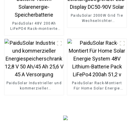
PaiduSolar 2000W Grid Tie
Wechselrichter
PaiduSolar 48V 200Ah
Leistungsbegrenzer LCD-
LiFePO4 Rack-montierte
Display DC50-90V Solar
Batterie 10kwh
Solarenergie-
Speicherbatterie
PaiduSolar Industrieller und
PaiduSolar Rack-Montiert
kommerzieller
Für Home Solar Energie
Energiespeicherschrank
System 48V Lithium-
12,8 V 50 Ah/45 Ah 25,6 V
Batterie Pack LiFePo4
45 A Versorgung
200ah 51,2 v