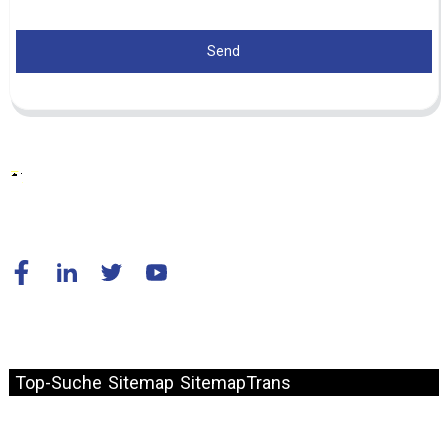
Send
© Copyright – 2010–2024: Alle Rechte vorbehalten.
Top-Suche
Sitemap
SitemapTrans
Schneller Link