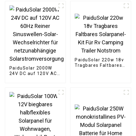
Solarstrom für 24 V,
30 V, 36 V Solarpanel
PaiduSolar 220w 18v
Tragbares Faltbares
PaiduSolar 2000W
Solarpanel-Kit Für Rv
24V DC auf 120V AC
Camping Trailer
60Hz Reiner
Notstrom
Sinuswellen-Solar-
Wechselrichter für
netzunabhängige
Solarstromversorgung