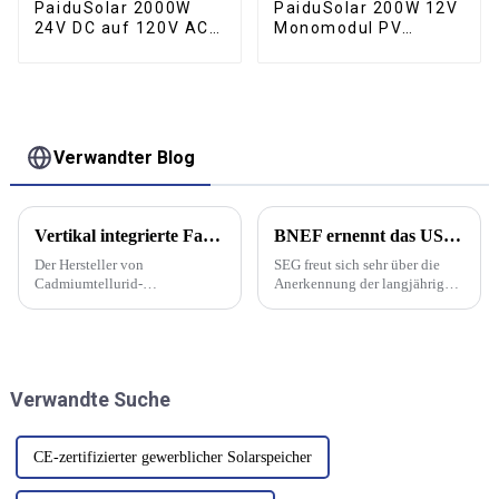
PaiduSolar 2000W
PaiduSolar 200W 12V
24V DC auf 120V AC
Monomodul PV
60Hz Reiner
Monokristalline
Sinuswellen-Solar-
Solarmodule für
Wechselrichter für
Wohnmobil, Boot,
netzunabhängige
Hausdach, Wohnmobil
Solarstromversorgung
Verwandter Blog
Vertikal integrierte Fabrik des amerikanischen Herstellers mit 3,5 GW Leistung wird Solarmodule der Serie 7 produzieren
BNEF ernennt das US-Unternehmen SEG Solar zum Tier-1-Solarmodulhersteller
Der Hersteller von
SEG freut sich sehr über die
Cadmiumtellurid-
Anerkennung der langjährigen
Solarmodulen (CdTe) First
Erfolgsgeschichte des
Solar hat mit dem Bau seiner
Unternehmens durch BNEF als
fünften Produktionsfabrik in
vertrauenswürdiger und
Louisiana begonnen. Die 3,5-
zuverlässiger Partner für
GW-Fabrik wird nach ihrer
Projektfinanzierungen im
Verwandte Suche
Inbetriebnahme im ersten
Solarbereich. Die umfassende
Halbjahr 2026...
Erfahrung von SEG
unterstützt...
CE-zertifizierter gewerblicher Solarspeicher