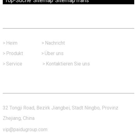
Top-Suche
Sitemap
SitemapTrans
Schneller Link
>
Heim
>
Nachricht
>
Produkt
>
Über uns
>
Service
>
Kontaktieren Sie uns
Kontaktieren Sie Uns
32 Tongji Road, Bezirk Jiangbei, Stadt Ningbo, Provinz
Zhejiang, China
vip@paidugroup.com