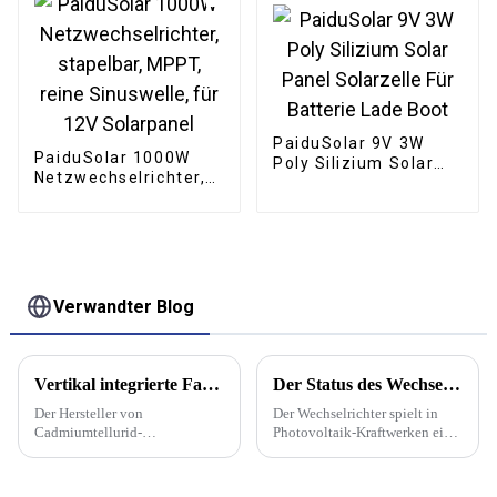
automatische Tore,
Hühnerstall, Boote
PaiduSolar 9V 3W
PaiduSolar 1000W
Poly Silizium Solar
Netzwechselrichter,
Panel Solarzelle Für
stapelbar, MPPT,
Batterie Lade Boot
reine Sinuswelle, für
12V Solarpanel
Verwandter Blog
Vertikal integrierte Fabrik des amerikanischen Herstellers mit 3,5 GW Leistung wird Solarmodule der Serie 7 produzieren
Der Status des Wechselrichters im Photovoltaikkraftwerk
Der Hersteller von
Der Wechselrichter spielt in
Cadmiumtellurid-
Photovoltaik-Kraftwerken eine
Solarmodulen (CdTe) First
Schlüsselrolle, da er nicht nur
Solar hat mit dem Bau seiner
die Umwandlung elektrischer
fünften Produktionsfabrik in
Energie ermöglicht, sondern