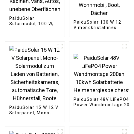
PaiduSolar
PaiduSolar 130 W 12
Solarmodul, 100 W,
V monokristallines
12 V, monokristallin,
halbflexibles
halbflexibel, für
Solarmodul für
Boote, Wohnmobile,
Wohnmobil,
Kabinen, Vans, Autos,
Wohnwagen,
unebene Oberflächen
Wohnmobil, Boot,
Dächer
PaiduSolar 48V LiFePO4
Power Wandmontage 200
PaiduSolar 15 W 12 V
10kwh Solarbatterie
Solarpanel, Mono-
Heimenergiespeichersys
Solarmodul zum
Laden von Batterien,
Sicherheitskameras,