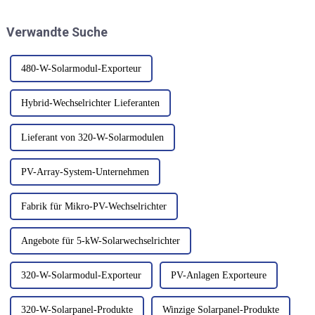
Louisiana begonnen. Die 3,5-
auch die Effizienz der
GW-Fabrik wird nach ihrer
Stromerzeugung, die
Verwandte Suche
Inbetriebnahme im ersten
Stromqualität und das System
Halbjahr 2026...
verbessert.
480-W-Solarmodul-Exporteur
Hybrid-Wechselrichter Lieferanten
Lieferant von 320-W-Solarmodulen
PV-Array-System-Unternehmen
Fabrik für Mikro-PV-Wechselrichter
Angebote für 5-kW-Solarwechselrichter
320-W-Solarmodul-Exporteur
PV-Anlagen Exporteure
320-W-Solarpanel-Produkte
Winzige Solarpanel-Produkte