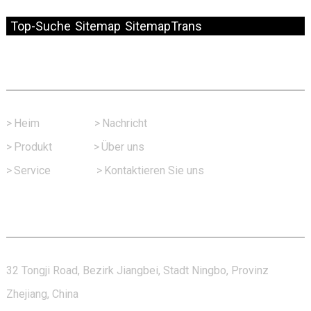
© Copyright – 2010–2024: Alle Rechte vorbehalten.
Top-Suche
Sitemap
SitemapTrans
Schneller Link
>
Heim
>
Nachricht
>
Produkt
>
Über uns
>
Service
>
Kontaktieren Sie uns
Kontaktieren Sie Uns
32 Tongji Road, Bezirk Jiangbei, Stadt Ningbo, Provinz
Zhejiang, China