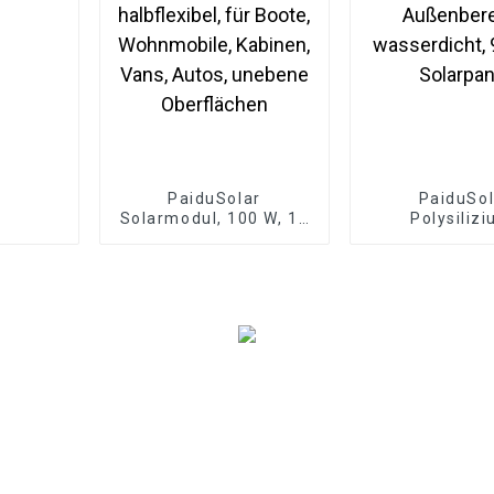
PaiduSolar
PaiduSol
Solarmodul, 100 W, 12
Polysiliz
V, monokristallin,
Solarzellenpa
halbflexibel, für Boote,
den Außenbe
Wohnmobile, Kabinen,
wasserdicht, 9
Vans, Autos, unebene
Solarpan
Oberflächen