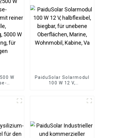
2500 W
PaiduSolar Solarmodul
se-
100 W 12 V,
er mit
halbflexibel, biegbar,
welle,
für unebene
g, 5000
Oberflächen, Marine,
ung, für
Wohnmobil, Kabine, Va
gen