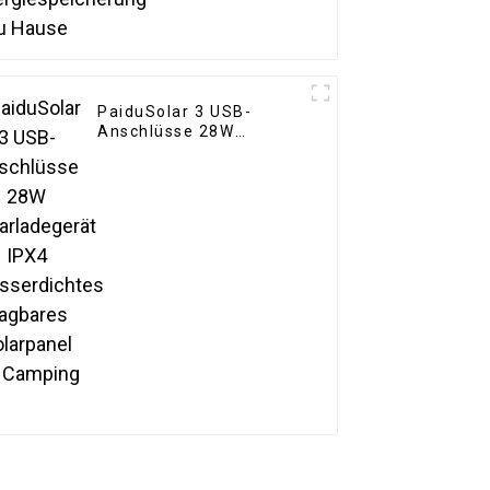
PaiduSolar 3 USB-
Anschlüsse 28W
Solarladegerät IPX4
Wasserdichtes
tragbares Solarpanel
für Camping