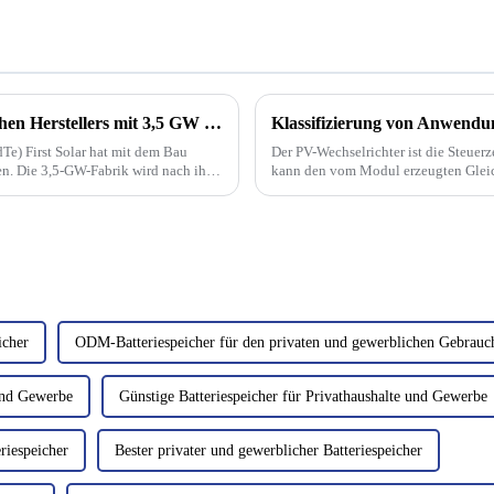
Vertikal integrierte Fabrik des amerikanischen Herstellers mit 3,5 GW Leistung wird Solarmodule der Serie 7 produzieren
Te) First Solar hat mit dem Bau
Der PV-Wechselrichter ist die Steue
en. Die 3,5-GW-Fabrik wird nach ihrer
kann den vom Modul erzeugten Glei
netzgekoppelte Stromversorgung zu e
icher
ODM-Batteriespeicher für den privaten und gewerblichen Gebrauc
 und Gewerbe
Günstige Batteriespeicher für Privathaushalte und Gewerbe
riespeicher
Bester privater und gewerblicher Batteriespeicher