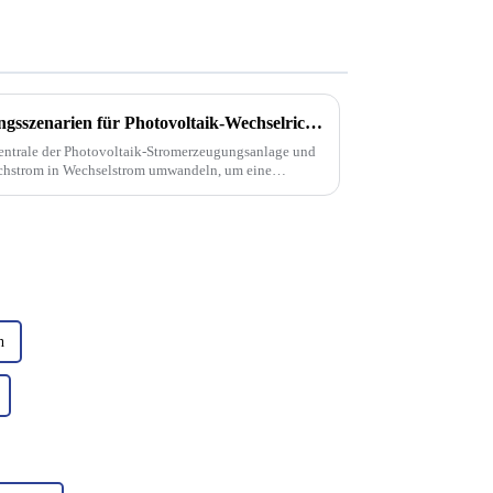
Klassifizierung von Anwendungsszenarien für Photovoltaik-Wechselrichter | PaiduSolar
rzentrale der Photovoltaik-Stromerzeugungsanlage und
chstrom in Wechselstrom umwandeln, um eine
rreichen.
h