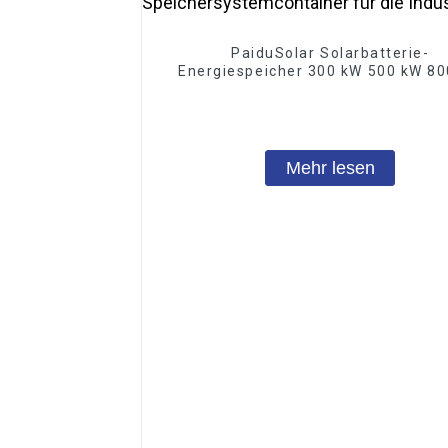
PaiduSolar Solarbatterie-
Energiespeicher 300 kW 500 kW 8
Kundenspezifischer
Speichersystemcontainer für d
Industrie
Mehr lesen