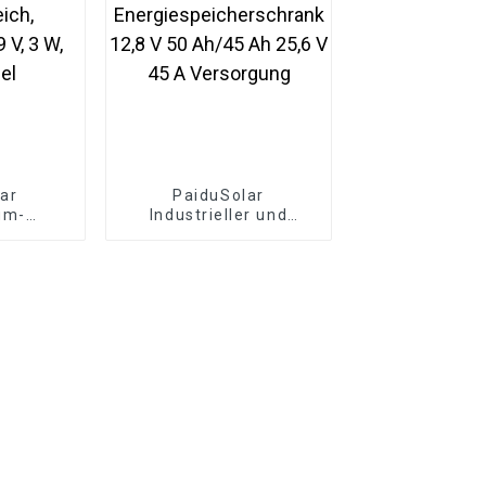
ar
PaiduSolar
ium-
Industrieller und
nel für
kommerzieller
reich,
Energiespeicherschrank
 V, 3 W,
12,8 V 50 Ah/45 Ah
el
25,6 V 45 A
Versorgung