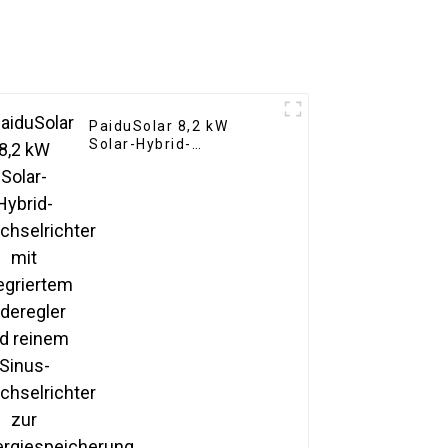
PaiduSolar 8,2 kW
Solar-Hybrid-
Wechselrichter mit
integriertem Laderegler
und reinem Sinus-
Wechselrichter zur
Energiespeicherung zu
Hause