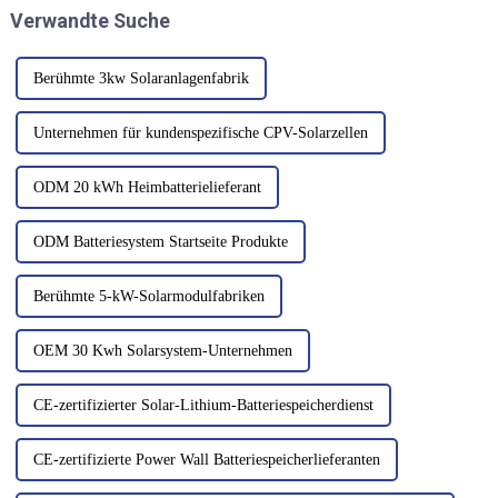
Verwandte Suche
kontinuierlichen Entwicklung
Inbetriebnahme im ersten
von...
Halbjahr 2026...
Berühmte 3kw Solaranlagenfabrik
Unternehmen für kundenspezifische CPV-Solarzellen
ODM 20 kWh Heimbatterielieferant
ODM Batteriesystem Startseite Produkte
Berühmte 5-kW-Solarmodulfabriken
OEM 30 Kwh Solarsystem-Unternehmen
CE-zertifizierter Solar-Lithium-Batteriespeicherdienst
CE-zertifizierte Power Wall Batteriespeicherlieferanten