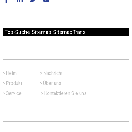
© Copyright – 2010–2024: Alle Rechte vorbehalten.
Top-Suche
Sitemap
SitemapTrans
Schneller Link
>
Heim
>
Nachricht
>
Produkt
>
Über uns
>
Service
>
Kontaktieren Sie uns
Kontaktieren Sie Uns