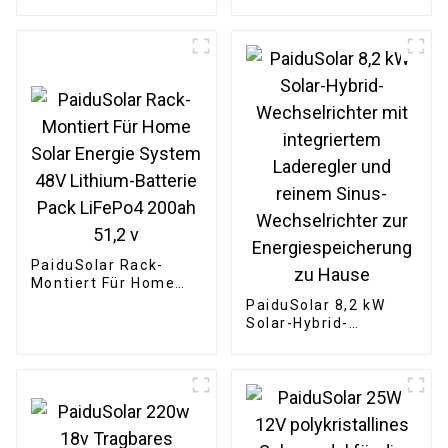
kommerzielle
Wandmontage, 48 V,
Großbehälterbatterie für
200 Ah, 10 kWh,
Solarenergiespeichersystem
Stromspeicher für
Zuhause,
Solarenergiesystem
PaiduSolar Rack-
Montiert Für Home
Solar Energie System
PaiduSolar 8,2 kW
48V Lithium-Batterie
Solar-Hybrid-
Pack LiFePo4 200ah
Wechselrichter mit
51,2 v
integriertem
Laderegler und
reinem Sinus-
Wechselrichter zur
Energiespeicherung