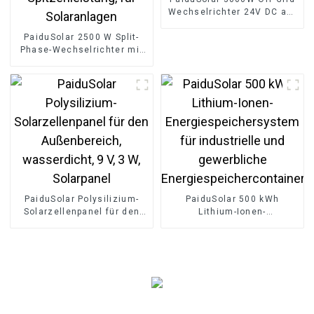
Wechselrichter 24V DC auf
110V 120V AC Reiner
PaiduSolar 2500 W Split-
Sinuswellen-Konverter
Phase-Wechselrichter mit
60HZ
reiner Sinuswelle,
netzunabhängig, 5000 W
Spitzenleistung, für
Solaranlagen
PaiduSolar Polysilizium-
PaiduSolar 500 kWh
Solarzellenpanel für den
Lithium-Ionen-
Außenbereich,
Energiespeichersystem für
wasserdicht, 9 V, 3 W,
industrielle und
Solarpanel
gewerbliche
Energiespeichercontainer