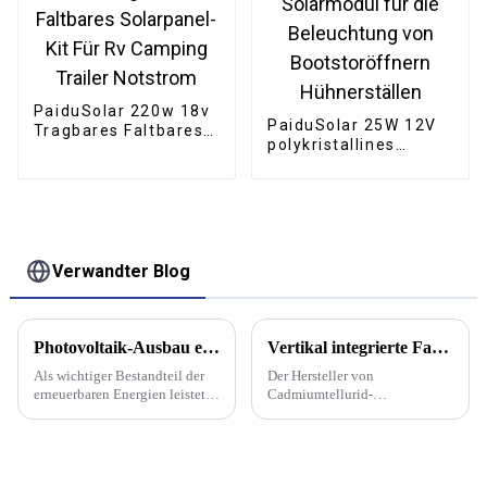
zu Hause
PaiduSolar 220w 18v
PaiduSolar 25W 12V
Tragbares Faltbares
polykristallines
Solarpanel-Kit Für Rv
Solarmodul für die
Camping Trailer
Beleuchtung von
Notstrom
Bootstoröffnern
Hühnerställen
Verwandter Blog
Photovoltaik-Ausbau erfordert innovative PV-Anwendungsmodelle
Vertikal integrierte Fabrik des amerikanischen Herstellers mit 3,5 GW Leistung wird Solarmodule der Serie 7 produzieren
Als wichtiger Bestandteil der
Der Hersteller von
erneuerbaren Energien leistet
Cadmiumtellurid-
die Photovoltaikbranche einen
Solarmodulen (CdTe) First
entscheidenden Beitrag zur
Solar hat mit dem Bau seiner
Energiewende und zur
fünften Produktionsfabrik in
Bekämpfung des
Louisiana begonnen. Die 3,5-
Klimawandels. Mit der
GW-Fabrik wird nach ihrer