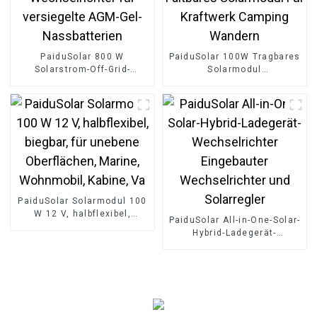
PaiduSolar 800 W
PaiduSolar 100W Tragbares
Solarstrom-Off-Grid-
Solarmodul
Niederfrequenz-
Monokristallines Faltbares
Wechselrichter für
Solarmodul Für Kraftwerk
versiegelte AGM-Gel-
Camping Wandern
Nassbatterien
PaiduSolar Solarmodul 100
W 12 V, halbflexibel,
PaiduSolar All-in-One-Solar-
biegbar, für unebene
Hybrid-Ladegerät-
Oberflächen, Marine,
Wechselrichter Eingebauter
Wohnmobil, Kabine, Va
Wechselrichter und
Solarregler