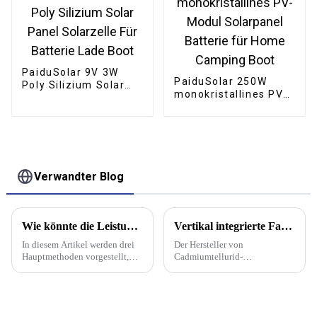
PaiduSolar 9V 3W
PaiduSolar 250W
Poly Silizium Solar
monokristallines PV-
Panel Solarzelle Für
Modul Solarpanel
Batterie Lade Boot
Batterie für Home
Camping Boot
Verwandter Blog
Wie könnte die Leistung von Solarmodulen durch halbierte Solarzellen verbessert werden?
Vertikal integrierte Fabrik des amerikanischen Herstellers mit 3,5 GW Leistung wird Solarmodule der Serie 7 produzieren
In diesem Artikel werden drei
Der Hersteller von
Hauptmethoden vorgestellt,
Cadmiumtellurid-
mit denen sich die
Solarmodulen (CdTe) First
Stromerzeugungsleistung von
Solar hat mit dem Bau seiner
Solarmodulen durch die
fünften Produktionsfabrik in
Halbierung der Solarzellen
Louisiana begonnen. Die 3,5-
verbessern lässt.
GW-Fabrik wird nach ihrer