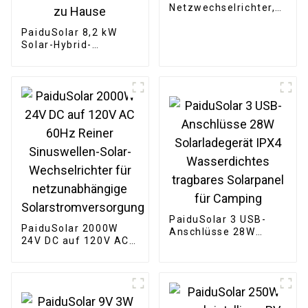
Netzwechselrichter,
stapelbar, MPPT,
PaiduSolar 8,2 kW
reine Sinuswelle, für
Solar-Hybrid-
12V Solarpanel
Wechselrichter mit
integriertem
Laderegler und
reinem Sinus-
Wechselrichter zur
Energiespeicherung
zu Hause
PaiduSolar 3 USB-
PaiduSolar 2000W
Anschlüsse 28W
24V DC auf 120V AC
Solarladegerät IPX4
60Hz Reiner
Wasserdichtes
Sinuswellen-Solar-
tragbares Solarpanel
Wechselrichter für
für Camping
netzunabhängige
Solarstromversorgung