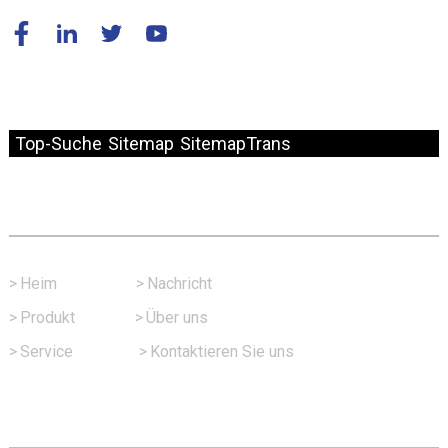
© Copyright – 2010–2024: Alle Rechte vorbehalten.
Top-Suche
Sitemap
SitemapTrans
Schneller Link
>
Heim
>
Nachricht
>
Produkt
>
Über uns
>
Service
>
Kontaktieren Sie uns
Kontaktieren Sie Uns