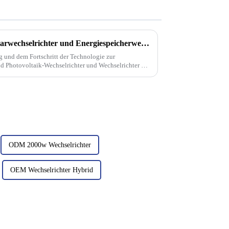
Der Unterschied zwischen Solarwechselrichter und Energiespeicherwechselrichter
g und dem Fortschritt der Technologie zur
d Photovoltaik-Wechselrichter und Wechselrichter zur
einem unverzichtbaren Teil der ... geworden.
ODM 2000w Wechselrichter
OEM Wechselrichter Hybrid