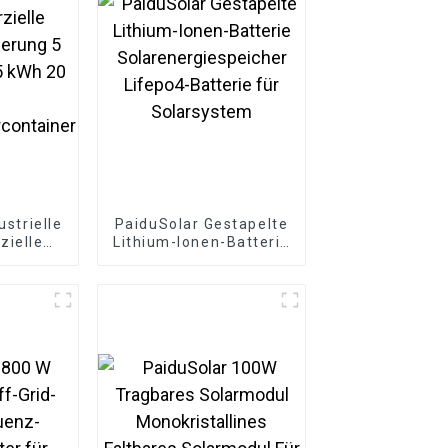
ustrielle
PaiduSolar Gestapelte
ielle
Lithium-Ionen-Batterie
erung 5
Solarenergiespeicher
5 kWh 20
Lifepo4-Batterie für
Solarsystem
ercontainer