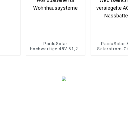
PaiduSolar
PaiduSolar 
Hochwertige 48V 51,2V
Solarstrom-Of
100ah Wandbatterie
Niederfreq
für Wohnhaussysteme
Wechselricht
versiegelte A
Nassbatte