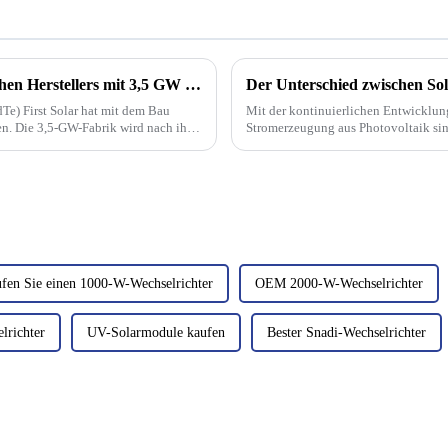
Vertikal integrierte Fabrik des amerikanischen Herstellers mit 3,5 GW Leistung wird Solarmodule der Serie 7 produzieren
Te) First Solar hat mit dem Bau
Mit der kontinuierlichen Entwicklun
en. Die 3,5-GW-Fabrik wird nach ihrer
Stromerzeugung aus Photovoltaik sin
Energiespeicherung nach und nach zu 
fen Sie einen 1000-W-Wechselrichter
OEM 2000-W-Wechselrichter
richter
UV-Solarmodule kaufen
Bester Snadi-Wechselrichter