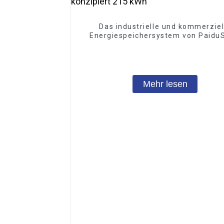
Das industrielle und kommerziel
Energiespeichersystem von PaiduS
ist für eine kundenspezifisch
Energieintegration konzipiert 215
Mehr lesen