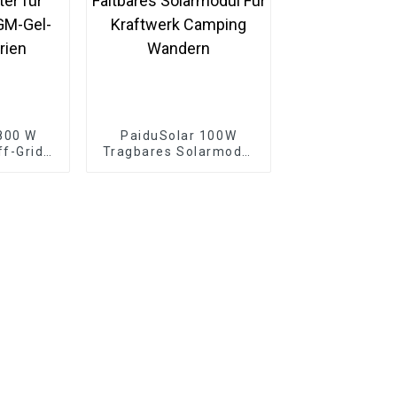
800 W
PaiduSolar 100W
f-Grid-
Tragbares Solarmodul
uenz-
Monokristallines
er für
Faltbares Solarmodul
GM-Gel-
Für Kraftwerk Camping
rien
Wandern