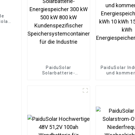
le
olar
e
 kWh
PaiduSolar
PaiduSolar Ind
Solarbatterie-
und kommerz
Energiespeicher 300
Energiespeich
kW 500 kW 800 kW
kWh 10 kWh 1
Kundenspezifischer
kWh
Speichersystemcontainer
Energiespeich
für die Industrie