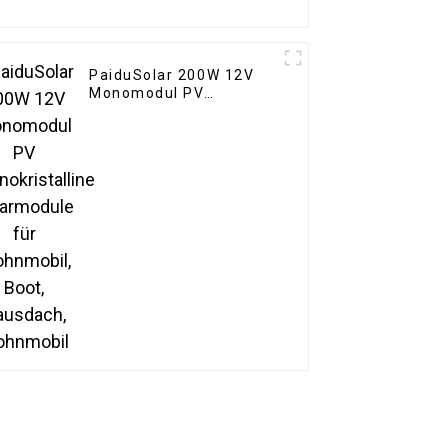
PaiduSolar 200W 12V
Monomodul PV
Monokristalline
Solarmodule für
Wohnmobil, Boot,
Hausdach, Wohnmobil