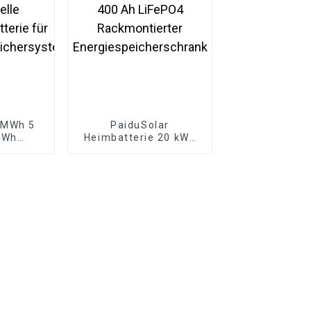
 MWh 5
PaiduSolar
MWh
Heimbatterie 20 kWh
lle
48 V 400 Ah LiFePO4
elle
Rackmontierter
atterie
Energiespeicherschrank
peichersystem