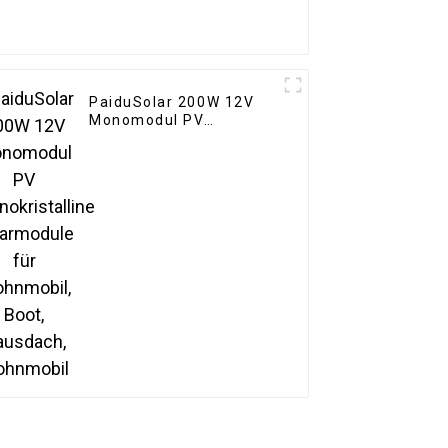
PaiduSolar 200W 12V
Monomodul PV
Monokristalline
Solarmodule für
Wohnmobil, Boot,
Hausdach, Wohnmobil