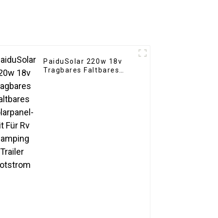
PaiduSolar 220w 18v
Tragbares Faltbares
Solarpanel-Kit Für Rv
Camping Trailer
Notstrom