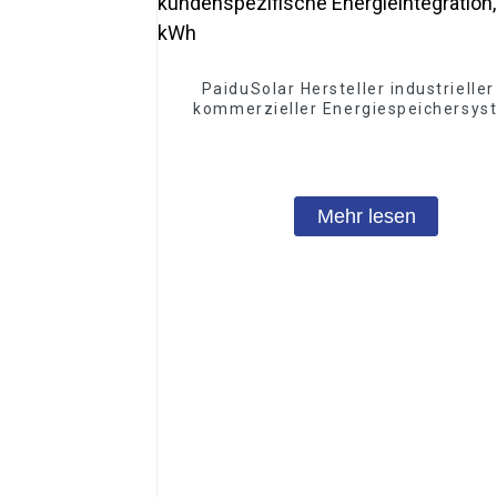
PaiduSolar Hersteller industrielle
kommerzieller Energiespeichersys
kundenspezifische Energieintegrat
215 kWh
Mehr lesen