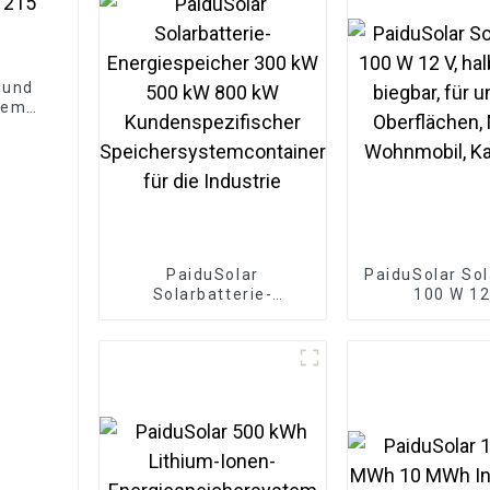
r und
teme,
ion,
PaiduSolar
PaiduSolar So
Solarbatterie-
100 W 12
Energiespeicher 300
halbflexibel, 
kW 500 kW 800 kW
für uneb
Kundenspezifischer
Oberflächen, 
Speichersystemcontainer
Wohnmobil, Ka
für die Industrie