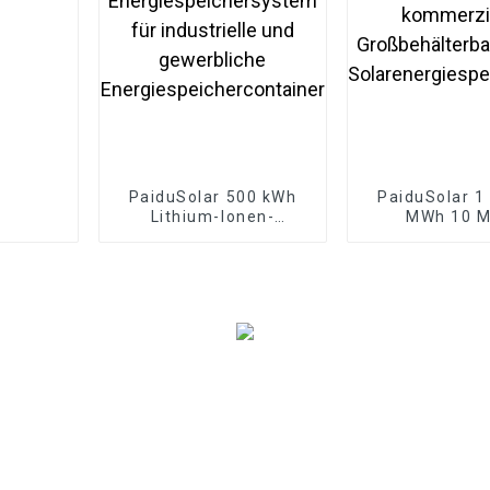
PaiduSolar 500 kWh
PaiduSolar 1
Lithium-Ionen-
MWh 10 
Energiespeichersystem
Industrie
für industrielle und
kommerzi
gewerbliche
Großbehälterb
Energiespeichercontainer
für
Solarenergies