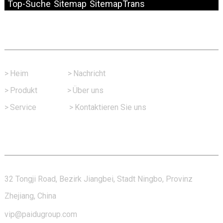
Top-Suche
Sitemap
SitemapTrans
Schneller Link
>
Heim
>
Nachricht
>
Produkt
>
Über uns
>
Service
>
Kontaktieren Sie uns
Kontaktieren Sie Uns
32 Tongji Road, Bezirk Jiangbei, Stadt Ningbo, Provinz
Zhejiang, China
vip@paidugroup.com