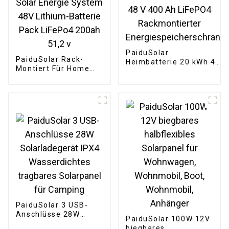
PaiduSolar
PaiduSolar Rack-
Heimbatterie 20 kWh 48
Montiert Für Home
V 400 Ah LiFePO4
Solar Energie System
Rackmontierter
48V Lithium-Batterie
Energiespeicherschrank
Pack LiFePo4 200ah
51,2 v
PaiduSolar 3 USB-
Anschlüsse 28W
PaiduSolar 100W 12V
Solarladegerät IPX4
biegbares