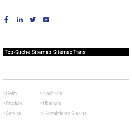
© Copyright – 2010–2024: Alle Rechte vorbehalten.
Top-Suche
Sitemap
SitemapTrans
Schneller Link
>
Heim
>
Nachricht
>
Produkt
>
Über uns
>
Service
>
Kontaktieren Sie uns