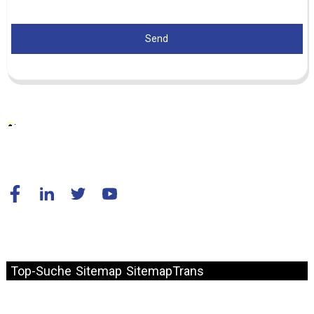
Send
© Copyright – 2010–2024: Alle Rechte vorbehalten.
Top-Suche
Sitemap
SitemapTrans