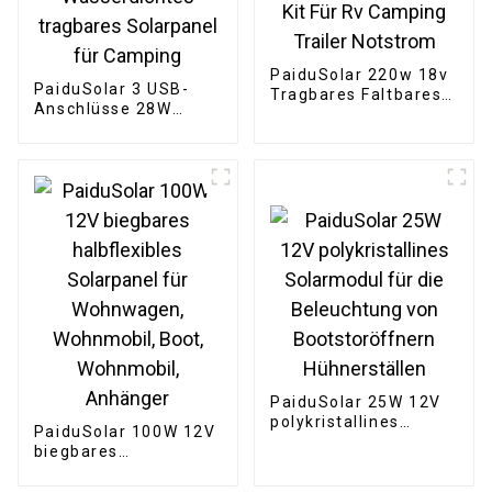
PaiduSolar 220w 18v
PaiduSolar 3 USB-
Tragbares Faltbares
Anschlüsse 28W
Solarpanel-Kit Für Rv
Solarladegerät IPX4
Camping Trailer
Wasserdichtes
Notstrom
tragbares Solarpanel
für Camping
PaiduSolar 25W 12V
polykristallines
PaiduSolar 100W 12V
Solarmodul für die
biegbares
Beleuchtung von
halbflexibles
Bootstoröffnern
Solarpanel für