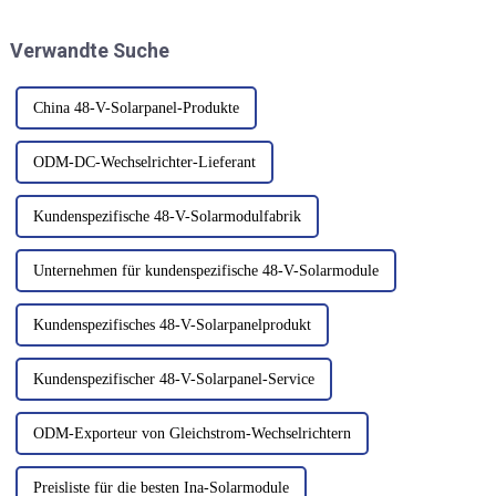
Rohstoffe und Komponenten
den von Photovoltaikmodulen
aufgeführt, die für die
erzeugten Gleichstrom in
Verwandte Suche
Herstellung von
Wechselstrom umzuwandeln.
Batteriekomponenten sowie
deren Leistung erforderlich
sind ...
China 48-V-Solarpanel-Produkte
ODM-DC-Wechselrichter-Lieferant
Kundenspezifische 48-V-Solarmodulfabrik
Unternehmen für kundenspezifische 48-V-Solarmodule
Kundenspezifisches 48-V-Solarpanelprodukt
Kundenspezifischer 48-V-Solarpanel-Service
ODM-Exporteur von Gleichstrom-Wechselrichtern
Preisliste für die besten Ina-Solarmodule