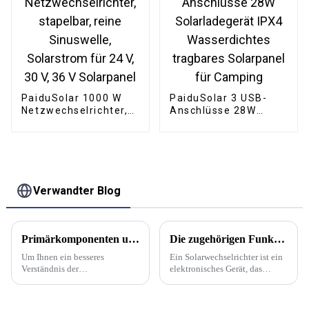
PaiduSolar 1000 W
PaiduSolar 3 USB-
Netzwechselrichter,
Anschlüsse 28W
stapelbar, reine
Solarladegerät IPX4
Sinuswelle,
Wasserdichtes
Solarstrom für 24 V,
tragbares Solarpanel
30 V, 36 V Solarpanel
für Camping
Verwandter Blog
Primärkomponenten und Rohstoffe von Photovoltaikmodulen
Die zugehörigen Funktionen des PV-Wechselrichters werden vorgestellt
Um Ihnen ein besseres
Ein Solarwechselrichter ist ein
Verständnis der
elektronisches Gerät, das
Batteriekomponenten zu
Gleichstrom in Wechselstrom
ermöglichen, sind im
umwandelt. Seine
Folgenden die wichtigsten
Hauptfunktion besteht darin,