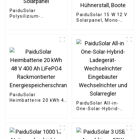
PaiduSolar
PaiduSolar 15 W 12 V
Polysilizium-
Solarpanel, Mono-
Solarzellenpanel für
Solarmodul zum
den Außenbereich,
Laden von Batterien,
wasserdicht, 9 V, 3 W,
Sicherheitskameras,
Solarpanel
automatische Tore,
Hühnerstall, Boote
PaiduSolar
Heimbatterie 20 kWh 48
PaiduSolar All-in-
V 400 Ah LiFePO4
One-Solar-Hybrid-
Rackmontierter
Ladegerät-
Energiespeicherschrank
Wechselrichter
Eingebauter
Wechselrichter und
Solarregler