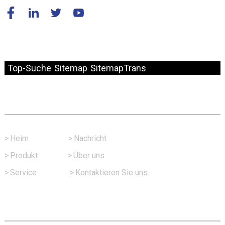
© Copyright – 2010–2024: Alle Rechte vorbehalten.
Top-Suche
Sitemap
SitemapTrans
Schneller Link
>
Heim
>
Nachricht
>
Produkt
>
Über uns
>
Service
>
Kontaktieren Sie uns
Kontaktieren Sie Uns