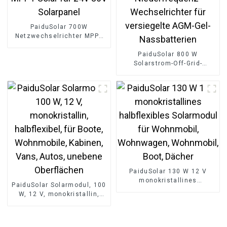
PaiduSolar 700W
Netzwechselrichter MPPT
Solar für 24V 36V
Solarpanel
PaiduSolar 800 W
Solarstrom-Off-Grid-
Niederfrequenz-
Wechselrichter für
versiegelte AGM-Gel-
Nassbatterien
PaiduSolar 130 W 12 V
monokristallines
PaiduSolar Solarmodul, 100
halbflexibles Solarmodul
W, 12 V, monokristallin,
für Wohnmobil,
halbflexibel, für Boote,
Wohnwagen, Wohnmobil,
Wohnmobile, Kabinen,
Boot, Dächer
Vans, Autos, unebene